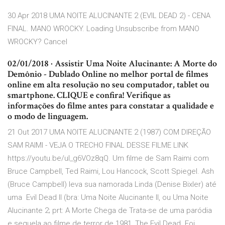
30 Apr 2018 UMA NOITE ALUCINANTE 2 (EVIL DEAD 2) - CENA
FINAL. MANO WROCKY. Loading Unsubscribe from MANO
WROCKY? Cancel
02/01/2018 · Assistir Uma Noite Alucinante: A Morte do
Demônio - Dublado Online no melhor portal de filmes
online em alta resolução no seu computador, tablet ou
smartphone. CLIQUE e confira! Verifique as
informações do filme antes para constatar a qualidade e
o modo de linguagem.
21 Out 2017 UMA NOITE ALUCINANTE 2 (1987) COM DIREÇÃO
SAM RAIMI - VEJA O TRECHO FINAL DESSE FILME LINK
https://youtu.be/ul_g6VOz8qQ. Um filme de Sam Raimi com
Bruce Campbell, Ted Raimi, Lou Hancock, Scott Spiegel. Ash
(Bruce Campbell) leva sua namorada Linda (Denise Bixler) até
uma Evil Dead II (bra: Uma Noite Alucinante II, ou Uma Noite
Alucinante 2; prt: A Morte Chega de Trata-se de uma paródia
e sequela ao filme de terror de 1981, The Evil Dead. Foi