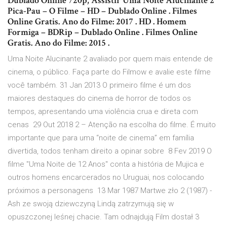
Dublado Online 720p, Assistir Uma Noite Alucinante 2
Pica-Pau – O Filme – HD – Dublado Online . Filmes
Online Gratis. Ano do Filme: 2017 . HD . Homem
Formiga – BDRip – Dublado Online . Filmes Online
Gratis. Ano do Filme: 2015 .
Uma Noite Alucinante 2 avaliado por quem mais entende de
cinema, o público. Faça parte do Filmow e avalie este filme
você também. 31 Jan 2013 O primeiro filme é um dos
maiores destaques do cinema de horror de todos os
tempos, apresentando uma violência crua e direta com
cenas 29 Out 2018 2 – Atenção na escolha do filme. É muito
importante que para uma “noite de cinema” em família
divertida, todos tenham direito a opinar sobre 8 Fev 2019 O
filme "Uma Noite de 12 Anos" conta a história de Mujica e
outros homens encarcerados no Uruguai, nos colocando
próximos a personagens 13 Mar 1987 Martwe zło 2 (1987) -
Ash ze swoją dziewczyną Lindą zatrzymują się w
opuszczonej leśnej chacie. Tam odnajdują Film dostał 3