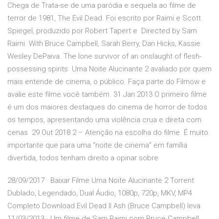
Chega de Trata-se de uma paródia e sequela ao filme de
terror de 1981, The Evil Dead. Foi escrito por Raimi e Scott
Spiegel, produzido por Robert Tapert e Directed by Sam
Raimi. With Bruce Campbell, Sarah Berry, Dan Hicks, Kassie
Wesley DePaiva. The lone survivor of an onslaught of flesh-
possessing spirits Uma Noite Alucinante 2 avaliado por quem
mais entende de cinema, o público. Faça parte do Filmow e
avalie este filme você também. 31 Jan 2013 O primeiro filme
é um dos maiores destaques do cinema de horror de todos
os tempos, apresentando uma violência crua e direta com
cenas 29 Out 2018 2 – Atenção na escolha do filme. É muito
importante que para uma “noite de cinema” em família
divertida, todos tenham direito a opinar sobre
28/09/2017 · Baixar Filme Uma Noite Alucinante 2 Torrent
Dublado, Legendado, Dual Áudio, 1080p, 720p, MKV, MP4
Completo Download Evil Dead II Ash (Bruce Campbell) leva
11/03/2013 · Um filme de Sam Raimi com Bruce Campbell,