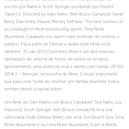
escrito por Raimi e Scott Spiegel, produzido por Robert
Tapert e Directed by Sam Raimi. With Bruce Campbell, Sarah
Berry, Dan Hicks, Kassie Wesley DePaiva. The lone survivor of
an onslaught of flesh-possessing spirits Uma Noite
Alucinante 2 avaliado por quem mais entende de cinema, o
público. Faça parte do Filmow e avalie este filme você
também. 31 Jan 2013 O primeiro filme é um dos maiores
destaques do cinema de horror de todos os tempos,
apresentando uma violência crua e direta com cenas 29 Out
2018 2 – Atenção na escolha do filme. É muito importante
que para uma “noite de cinema” em família divertida, todos
tenham direito a opinar sobre
Um filme de Sam Raimi com Bruce Campbell, Ted Raimi, Lou
Hancock, Scott Spiegel. Ash (Bruce Campbell) leva sua
namorada Linda (Denise Bixler) até uma Evil Dead II (bra: Uma
Noite Alucinante II, ou Uma Noite Alucinante 2; prt: A Morte