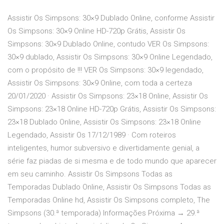
Assistir Os Simpsons: 30×9 Dublado Online, conforme Assistir
Os Simpsons: 30×9 Online HD-720p Grátis, Assistir Os
Simpsons: 30×9 Dublado Online, contudo VER Os Simpsons:
30×9 dublado, Assistir Os Simpsons: 30×9 Online Legendado,
com o propósito de !!! VER Os Simpsons: 30×9 legendado,
Assistir Os Simpsons: 30×9 Online, com toda a certeza
20/01/2020 · Assistir Os Simpsons: 23×18 Online, Assistir Os
Simpsons: 23×18 Online HD-720p Grátis, Assistir Os Simpsons:
23×18 Dublado Online, Assistir Os Simpsons: 23×18 Online
Legendado, Assistir Os 17/12/1989 · Com roteiros
inteligentes, humor subversivo e divertidamente genial, a
série faz piadas de si mesma e de todo mundo que aparecer
em seu caminho. Assistir Os Simpsons Todas as
Temporadas Dublado Online, Assistir Os Simpsons Todas as
Temporadas Online hd, Assistir Os Simpsons completo, The
Simpsons (30.ª temporada) Informações Próxima → 29.ª