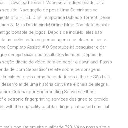
 ou … Download Torrent. Você será redirecionado para
em seguida. Navegação de post. Uma Caminhada na
ents of S.H.I.E.L.D. 3ª Temporada Dublado Torrent. Deixe
do 3 - Mais Doido Ainda! Online Filme Completo Assistir
igo console de jogos. Depois de incluí-lo, eles são
cada um deles entra no personagem que ele escolheu e
lme Completo Assistir # O Snaptube irá pesquisar e dar
que deseja baixar dos resultados listados. Depois de
na seção direita do vídeo para começar o download. Passo
 lenda de Dom Sebastião" reflete sobre personagens
 humildes tendo como pano de fundo a ilha de São Luís,
desenrolar de uma história cativante e cheia de alegria.
leiro. Ordenar por Fingerprinting Services. Ethos
of electronic fingerprinting services designed to provide
with the capability to obtain fingerprint-based criminal
o mais popular em alta qualidade 720. Vá ao nosso site e