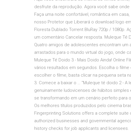
desfrute da reprodução. Agora você sabe onde enc
Faça uma noite confortável, romântica em casa,
nosso Protetor que Liberará o download logo 
Floresta Dublado Torrent BluRay 720p / 1080p. Ag
um comentário Cancelar resposta. Muleque Té Doi
Quatro amigos de adolescentes encontram um ant
arrastados para o mundo virtual do jogo, onde 
Muleque Té Doido 3 - Mais Doido Ainda! Online Fi
vários resultados em segundos. Escolha o filme 
escolher o filme, basta clicar na pequena seta 
3. Comece a baixar o … "Muleque té doido 2 - A
genuinamente ludovicenses de hábitos simples e
se transformando em um cenário perfeito para o 
Os melhores títulos produzidos pelo cinema brasi
Fingerprinting Solutions offers a complete suite 
authorized businesses and governmental agencies 
history checks for job applicants and licensees.