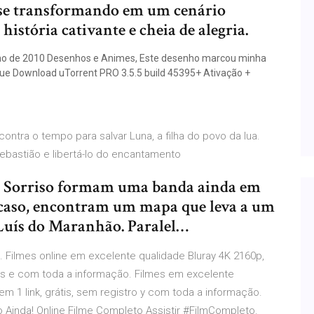
, se transformando em um cenário
história cativante e cheia de alegria.
ho de 2010 Desenhos e Animes, Este desenho marcou minha
ue Download uTorrent PRO 3.5.5 build 45395+ Ativação +
contra o tempo para salvar Luna, a filha do povo da lua.
Sebastião e libertá-lo do encantamento
 e Sorriso formam uma banda ainda em
acaso, encontram um mapa que leva a um
 Luís do Maranhão. Paralel…
s. Filmes online em excelente qualidade Bluray 4K 2160p,
tis e com toda a informação. Filmes em excelente
m 1 link, grátis, sem registro y com toda a informação.
o Ainda! Online Filme Completo Assistir #FilmCompleto.