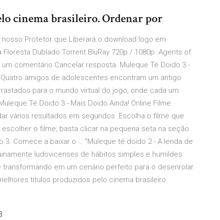
lo cinema brasileiro. Ordenar por
 nosso Protetor que Liberará o download logo em
Floresta Dublado Torrent BluRay 720p / 1080p. Agents of
e um comentário Cancelar resposta. Muleque Té Doido 3 -
ir Quatro amigos de adolescentes encontram um antigo
arrastados para o mundo virtual do jogo, onde cada um
uleque Té Doido 3 - Mais Doido Ainda! Online Filme
dar vários resultados em segundos. Escolha o filme que
 escolher o filme, basta clicar na pequena seta na seção
 3. Comece a baixar o … "Muleque té doido 2 - A lenda de
inamente ludovicenses de hábitos simples e humildes
e transformando em um cenário perfeito para o desenrolar
melhores títulos produzidos pelo cinema brasileiro.
3