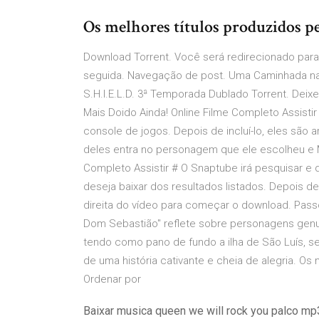
Os melhores títulos produzidos pe
Download Torrent. Você será redirecionado para
seguida. Navegação de post. Uma Caminhada na 
S.H.I.E.L.D. 3ª Temporada Dublado Torrent. Deix
Mais Doido Ainda! Online Filme Completo Assist
console de jogos. Depois de incluí-lo, eles são 
deles entra no personagem que ele escolheu e M
Completo Assistir # O Snaptube irá pesquisar e 
deseja baixar dos resultados listados. Depois de
direita do vídeo para começar o download. Passo
Dom Sebastião" reflete sobre personagens genu
tendo como pano de fundo a ilha de São Luís, s
de uma história cativante e cheia de alegria. Os 
Ordenar por
Baixar musica queen we will rock you palco mp