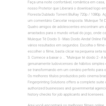
Faça uma noite confortável, romântica em casa,
nosso Protetor que Liberará o download logo 
Floresta Dublado Torrent BluRay 720p / 1080p. Ag
um comentário Cancelar resposta. Muleque Té Doi
Quatro amigos de adolescentes encontram um ant
arrastados para o mundo virtual do jogo, onde 
Muleque Té Doido 3 - Mais Doido Ainda! Online Fi
vários resultados em segundos. Escolha o filme 
escolher o filme, basta clicar na pequena seta 
3. Comece a baixar o … "Muleque té doido 2 - A
genuinamente ludovicenses de hábitos simples e
se transformando em um cenário perfeito para o 
Os melhores títulos produzidos pelo cinema brasi
Fingerprinting Solutions offers a complete suite 
authorized businesses and governmental agencies 
history checks for job applicants and licensees.
Aqui você encontrará os melhores filmes online, 