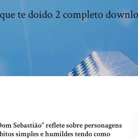
que te doido 2 completo downlo
Dom Sebastião" reflete sobre personagens
bitos simples e humildes tendo como