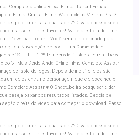
lmes Completos Online Baixar Filmes Torrent Filmes
pleto Filmes Gratis 1 Filme. Watch Minha Me uma Pea 3
o mais popular em alta qualidade 720. Vá ao nosso site e
ontrar seus filmes favoritos! Avalie a estréia do filme!
 ou … Download Torrent. Você será redirecionado para
em seguida. Navegação de post. Uma Caminhada na
ents of S.H.I.E.L.D. 3ª Temporada Dublado Torrent. Deixe
do 3 - Mais Doido Ainda! Online Filme Completo Assistir
igo console de jogos. Depois de incluí-lo, eles são
cada um deles entra no personagem que ele escolheu e
lme Completo Assistir # O Snaptube irá pesquisar e dar
que deseja baixar dos resultados listados. Depois de
na seção direita do vídeo para começar o download. Passo
o mais popular em alta qualidade 720. Vá ao nosso site e
ontrar seus filmes favoritos! Avalie a estréia do filme!