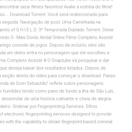
ontrar seus filmes favoritos! Avalie a estréia do filme!
 ou … Download Torrent. Você será redirecionado para
em seguida. Navegação de post. Uma Caminhada na
ents of S.H.I.E.L.D. 3ª Temporada Dublado Torrent. Deixe
do 3 - Mais Doido Ainda! Online Filme Completo Assistir
igo console de jogos. Depois de incluí-lo, eles são
cada um deles entra no personagem que ele escolheu e
lme Completo Assistir # O Snaptube irá pesquisar e dar
que deseja baixar dos resultados listados. Depois de
na seção direita do vídeo para começar o download. Passo
 lenda de Dom Sebastião" reflete sobre personagens
 humildes tendo como pano de fundo a ilha de São Luís,
desenrolar de uma história cativante e cheia de alegria.
leiro. Ordenar por Fingerprinting Services. Ethos
of electronic fingerprinting services designed to provide
with the capability to obtain fingerprint-based criminal