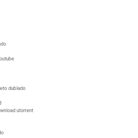
ado
youtube
eto dublado
3
wnload utorrent
do