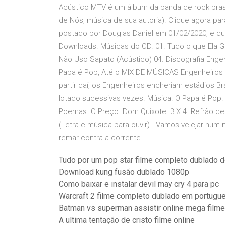
Acústico MTV é um álbum da banda de rock brasi
de Nós, música de sua autoria). Clique agora para
postado por Douglas Daniel em 01/02/2020, e qu
Downloads. Músicas do CD. 01. Tudo o que Ela Gost
Não Uso Sapato (Acústico) 04. Discografia Engen
Papa é Pop, Até o MIX DE MÚSICAS Engenheiros d
partir daí, os Engenheiros encheriam estádios Bra
lotado sucessivas vezes. Música. O Papa é Pop. A
Poemas. O Preço. Dom Quixote. 3 X 4. Refrão de
(Letra e música para ouvir) - Vamos velejar num 
remar contra a corrente
Tudo por um pop star filme completo dublado 
Download kung fusão dublado 1080p
Como baixar e instalar devil may cry 4 para pc
Warcraft 2 filme completo dublado em portugu
Batman vs superman assistir online mega film
A ultima tentação de cristo filme online