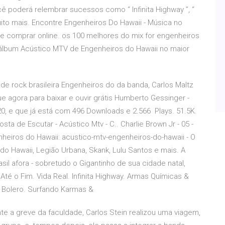
 poderá relembrar sucessos como “ Infinita Highway ”, “
muito mais. Encontre Engenheiros Do Hawaii - Música no
de comprar online. os 100 melhores do mix for engenheiros
o álbum Acústico MTV de Engenheiros do Hawaii no maior
e rock brasileira Engenheiros do da banda, Carlos Maltz
e agora para baixar e ouvir grátis Humberto Gessinger -
0, e que já está com 496 Downloads e 2.566 Plays. 51.5K.
a de Escutar - Acústico Mtv - C.. Charlie Brown Jr - 05 -
heiros do Hawaii: acustico-mtv-engenheiros-do-hawaii - O
o Hawaii, Legião Urbana, Skank, Lulu Santos e mais. A
sil afora - sobretudo o Gigantinho de sua cidade natal,
té o Fim. Vida Real. Infinita Highway. Armas Químicas &
e Bolero. Surfando Karmas &
e a greve da faculdade, Carlos Stein realizou uma viagem,