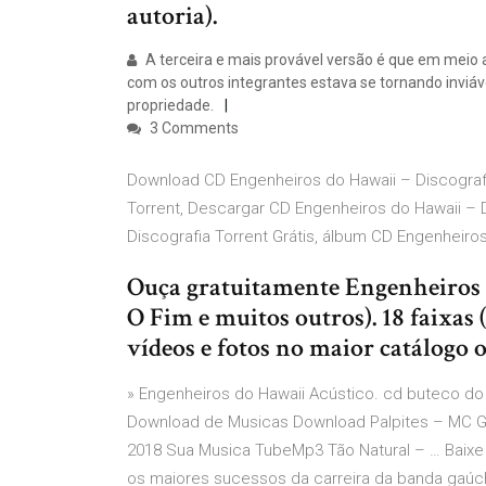
autoria).
A terceira e mais provável versão é que em meio a
com os outros integrantes estava se tornando inviá
propriedade.
3 Comments
Download CD Engenheiros do Hawaii – Discografi
Torrent, Descargar CD Engenheiros do Hawaii – D
Discografia Torrent Grátis, álbum CD Engenheiro
Ouça gratuitamente Engenheiros 
O Fim e muitos outros). 18 faixas
vídeos e fotos no maior catálogo 
» Engenheiros do Hawaii Acústico. cd buteco do g
Download de Musicas Download Palpites – MC Gu
2018 Sua Musica TubeMp3 Tão Natural – … Baixe 
os maiores sucessos da carreira da banda gaúch