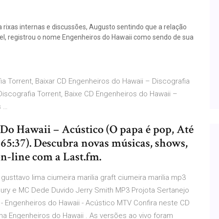
 rixas internas e discussões, Augusto sentindo que a relação
vel, registrou o nome Engenheiros do Hawaii como sendo de sua
a Torrent, Baixar CD Engenheiros do Hawaii – Discografia
iscografia Torrent, Baixe CD Engenheiros do Hawaii –
s …
Do Hawaii – Acústico (O papa é pop, Até
 (65:37). Descubra novas músicas, shows,
on-line com a Last.fm.
usttavo lima ciumeira marilia graft ciumeira marilia mp3
ry e MC Dede Duvido Jerry Smith MP3 Projota Sertanejo
- Engenheiros do Hawaii - Acústico MTV Confira neste CD
a Engenheiros do Hawaii . As versões ao vivo foram