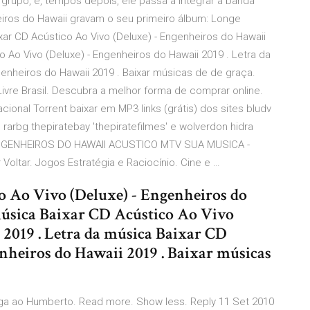
grupo, e, tempos depois, ele passa a integrar a banda
ros do Hawaii gravam o seu primeiro álbum: Longe
xar CD Acústico Ao Vivo (Deluxe) - Engenheiros do Hawaii
o Ao Vivo (Deluxe) - Engenheiros do Hawaii 2019 . Letra da
genheiros do Hawaii 2019 . Baixar músicas de de graça.
vre Brasil. Descubra a melhor forma de comprar online.
ional Torrent baixar em MP3 links (grátis) dos sites bludv
 rarbg thepiratebay 'thepiratefilmes' e wolverdon hidra
D ENGENHEIROS DO HAWAII ACUSTICO MTV SUA MUSICA -
r Voltar. Jogos Estratégia e Raciocínio. Cine e …
o Ao Vivo (Deluxe) - Engenheiros do
música Baixar CD Acústico Ao Vivo
 2019 . Letra da música Baixar CD
nheiros do Hawaii 2019 . Baixar músicas
nga ao Humberto. Read more. Show less. Reply 11 Set 2010