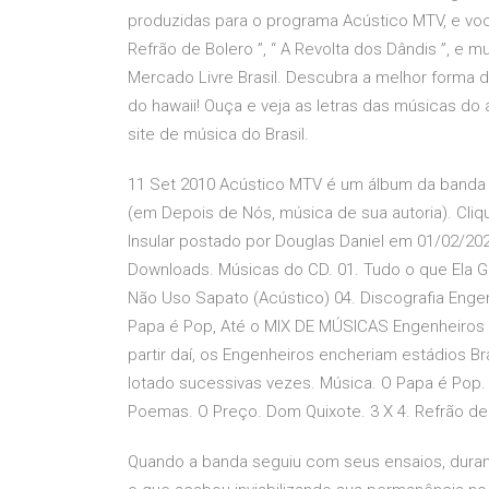
produzidas para o programa Acústico MTV, e você
Refrão de Bolero ”, “ A Revolta dos Dândis ”, e 
Mercado Livre Brasil. Descubra a melhor forma 
do hawaii! Ouça e veja as letras das músicas d
site de música do Brasil.
11 Set 2010 Acústico MTV é um álbum da banda d
(em Depois de Nós, música de sua autoria). Cliqu
Insular postado por Douglas Daniel em 01/02/202
Downloads. Músicas do CD. 01. Tudo o que Ela Gost
Não Uso Sapato (Acústico) 04. Discografia Engen
Papa é Pop, Até o MIX DE MÚSICAS Engenheiros d
partir daí, os Engenheiros encheriam estádios Bra
lotado sucessivas vezes. Música. O Papa é Pop. A
Poemas. O Preço. Dom Quixote. 3 X 4. Refrão d
Quando a banda seguiu com seus ensaios, durant