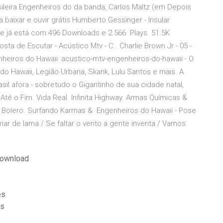
leira Engenheiros do da banda, Carlos Maltz (em Depois
 baixar e ouvir grátis Humberto Gessinger - Insular
e já está com 496 Downloads e 2.566 Plays. 51.5K.
a de Escutar - Acústico Mtv - C.. Charlie Brown Jr - 05 -
heiros do Hawaii: acustico-mtv-engenheiros-do-hawaii - O
o Hawaii, Legião Urbana, Skank, Lulu Santos e mais. A
sil afora - sobretudo o Gigantinho de sua cidade natal,
té o Fim. Vida Real. Infinita Highway. Armas Químicas &
 Bolero. Surfando Karmas & Engenheiros do Hawaii - Pose
mar de lama / Se faltar o vento a gente inventa / Vamos
download
es
es