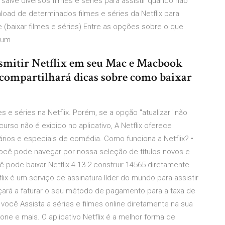
alve diversos filmes e séries para assistir quando não
ad de determinados filmes e séries da Netflix para
ine (baixar filmes e séries) Entre as opções sobre o que
m um
nsmitir Netflix em seu Mac e Macbook
 compartilhará dicas sobre como baixar
es e séries na Netflix. Porém, se a opção "atualizar" não
rso não é exibido no aplicativo, A Netflix oferece
rios e especiais de comédia. Como funciona a Netflix? •
ocê pode navegar por nossa seleção de títulos novos e
ê pode baixar Netflix 4.13.2 construir 14565 diretamente
ix é um serviço de assinatura líder do mundo para assistir
çará a faturar o seu método de pagamento para a taxa de
 você Assista a séries e filmes online diretamente na sua
ne e mais. O aplicativo Netflix é a melhor forma de