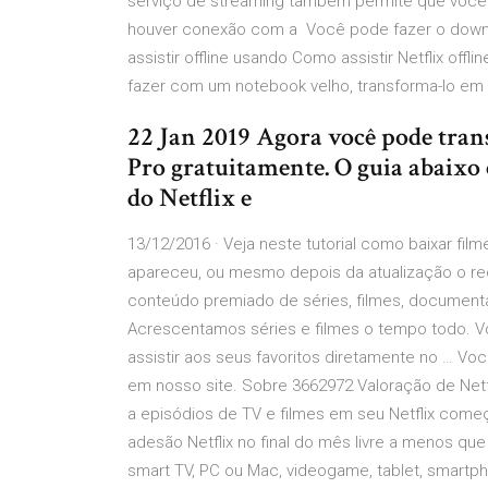
serviço de streaming também permite que você s
houver conexão com a Você pode fazer o downlo
assistir offline usando Como assistir Netflix offl
fazer com um notebook velho, transforma-lo e
22 Jan 2019 Agora você pode tra
Pro gratuitamente. O guia abaixo
do Netflix e
13/12/2016 · Veja neste tutorial como baixar film
apareceu, ou mesmo depois da atualização o recu
conteúdo premiado de séries, filmes, documentá
Acrescentamos séries e filmes o tempo todo. V
assistir aos seus favoritos diretamente no … Voc
em nosso site. Sobre 3662972 Valoração de Netfl
a episódios de TV e filmes em seu Netflix come
adesão Netflix no final do mês livre a menos que
smart TV, PC ou Mac, videogame, tablet, smartpho