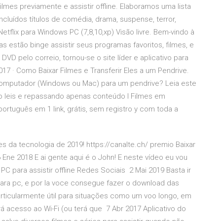
ilmes previamente e assistir offline. Elaboramos uma lista
ncluídos títulos de comédia, drama, suspense, terror,
 Netflix para Windows PC (7,8,10,xp) Visão livre. Bem-vindo à
as estão binge assistir seus programas favoritos, filmes, e
 DVD pelo correio, tornou-se o site líder e aplicativo para
17 · Como Baixar Filmes e Transferir Eles a um Pendrive.
 computador (Windows ou Mac) para um pendrive? Leia este
ndo leis e repassando apenas conteúdo l Filmes em
ortuguês em 1 link, grátis, sem registro y com toda a
 da tecnologia de 2019! https://canalte.ch/ premio Baixar
6 Ene 2018 E ai gente aqui é o John! E neste vídeo eu vou
 PC para assistir offline Redes Sociais 2 Mai 2019 Basta ir
x para pc, e por la voce consegue fazer o download das
articularmente útil para situações como um voo longo, em
 acesso ao Wi-Fi (ou terá que 7 Abr 2017 Aplicativo do