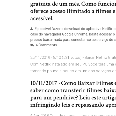
gratuita de um mês. Como funciona
oferece acesso ilimitado a filmes
acessível.
É possível fazer o download do aplicativo Netfli
caso do navegador Google Chrome, basta acessar o sit
preciso baixar nada para conectar-se ao serviço de 
4 Comments
25/11/2019 · 8/10 (531 votos) - Baixar Netflix Grá
Com Netflix instalado em seu PC você terá uma g
tornando pouco a pouco em um dos serviços d
10/11/2017 · Como Baixar Filmes 
saber como transferir filmes ba
para um pendrive? Leia este artig
infringindo leis e repassando ape
4 Abr 2018 Quando chega a hora de começar a as