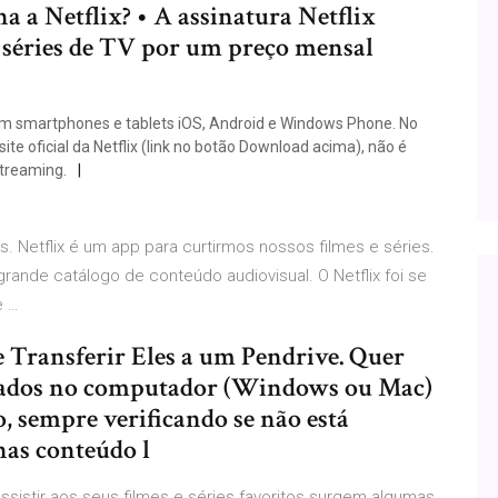
 a Netflix? • A assinatura Netflix
 e séries de TV por um preço mensal
x em smartphones e tablets iOS, Android e Windows Phone. No
e oficial da Netflix (link no botão Download acima), não é
streaming.
tis. Netflix é um app para curtirmos nossos filmes e séries.
rande catálogo de conteúdo audiovisual. O Netflix foi se
e …
e Transferir Eles a um Pendrive. Quer
ixados no computador (Windows ou Mac)
o, sempre verificando se não está
nas conteúdo l
sistir aos seus filmes e séries favoritos surgem algumas