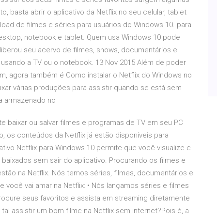
o, basta abrir o aplicativo da Netflix no seu celular, tablet
nload de filmes e séries para usuários do Windows 10. para
esktop, notebook e tablet. Quem usa Windows 10 pode
liberou seu acervo de filmes, shows, documentários e
, usando a TV ou o notebook. 13 Nov 2015 Além de poder
guim, agora também é Como instalar o Netflix do Windows no
ixar várias produções para assistir quando se está sem
ica armazenado no
ite baixar ou salvar filmes e programas de TV em seu PC
o, os conteúdos da Netflix já estão disponíveis para
ativo Netflix para Windows 10 permite que você visualize e
baixados sem sair do aplicativo. Procurando os filmes e
ão na Netflix. Nós temos séries, filmes, documentários e
você vai amar na Netflix: • Nós lançamos séries e filmes
rocure seus favoritos e assista em streaming diretamente
tal assistir um bom filme na Netflix sem internet?Pois é, a