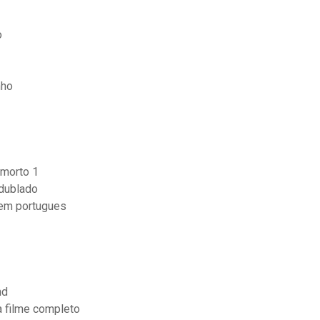
o
nho
 morto 1
 dublado
 em portugues
hd
a filme completo