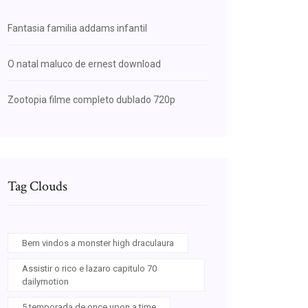
Fantasia familia addams infantil
O natal maluco de ernest download
Zootopia filme completo dublado 720p
Tag Clouds
Bem vindos a monster high draculaura
Assistir o rico e lazaro capitulo 70
dailymotion
5 temporada de once upon a time