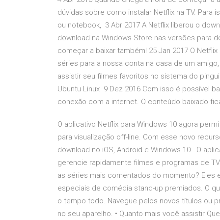
dúvidas sobre como instalar Netflix na TV. Para ist
ou notebook, 3 Abr 2017 A Netflix liberou o dow
download na Windows Store nas versões para d
começar a baixar também! 25 Jan 2017 O Netflix 
séries para a nossa conta na casa de um amigo
assistir seu filmes favoritos no sistema do pin
Ubuntu Linux 9 Dez 2016 Com isso é possível ba
conexão com a internet. O conteúdo baixado f
O aplicativo Netflix para Windows 10 agora perm
para visualização off-line. Com esse novo recurs
download no iOS, Android e Windows 10.. O aplic
gerencie rapidamente filmes e programas de TV 
as séries mais comentados do momento? Eles est
especiais de comédia stand-up premiados. O que 
o tempo todo. Navegue pelos novos títulos ou p
no seu aparelho. • Quanto mais você assistir Que 