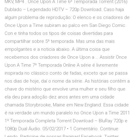
MKV, MP4 . Once Upon A Time 6ª Temporada Torrent (2016)
Dublado – Legendado HDTV – 720p Download. Caso haja
algum problema de reprodução: O elenco e os criadores de
Once Upon a Time subiram ao palco em San Diego Comic
Con e tinha todos os tipos de coisas divertidas para
compartilhar sobre 5ª temporada. Mas uma das mais
empolgantes e a noticia abaixo. A última coisa que
recebemos dos criadores de Once Upon a … Assistir Once
Upon A Time 7ª Temporada Online A série é livremente
inspirada no clássico conto de fadas, exceto que se passa
nos dias de hoje, daí o nome da série. As histórias contêm a
chave do mistério que envolve uma mulher e seu filho que
ela deu para adoção dez anos antes em uma cidade
chamada Storybrooke, Maine em New England. Essa cidade
é na verdade um mundo paralelo no Once Upon a Time 2011
1ª Temporada Completa Torrent Download – BluRay 720p e
1080p Dual Áudio. 05/02/2017 • 1 Comentário. Continue
Lendo. Participe de nossas Paginas! Facebook. Twitter.