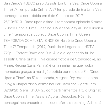
San Diego’s #SDCC prep! Assistir Era Uma Vez (Once Upon a
Time) 7ª Temporada Online. A 7ª temporada de Era Uma Vez
começou a ser exibida em 6 de Outubro de 2017.
26/10/2019 · Once upon a time 1 temporada episódio 9 parte
5 Once Upon a Time. Loading 179 videos Play all Once upon a
time 1 temporada dublado Once Upon a Time; Queen
TEMPORADA COMPLETA. SINOPSE: Na série Once Upon a
Time 7ª Temporada (2017) Dublado e Legendado HDTV |
720p – Torrent Download Dual Áudio e legendado full hd
assistir Online Gratis — Na cidade fictícia de Storybrooke, no
Maine, Regina (Lana Parrilla) é uma rainha má que rouba
memórias graças à maldição obtida por meio de Em "Once
Upon a Time": na 5ª temporada, Meghan Ory retorna como
Ruby, a Chapeuzinho Vermelho! Por Carolinne Rigotti - em
09/09/2015 em 13h00 - 25 compartilhamentos Título Original:
Once Upon a Time. Assista Agora . Desculpe. Nós não
conseguimos encontrar qualquer oferta streaming. Adicioná-