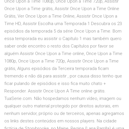
Once Upon a Time 1080p, Once Upon a Time 720p, Assistir
Once Upon a Time grátis, Assistir Once Upon a Time Online
Grátis, Ver Once Upon a Time Online, Assistir Once Upon a
Time HD, Assistir Escolha uma Temporada 1 Descubra os 23
episódios da temporada 5 da série Once Upon a Time. Bom
essa temporada eu assistir o Capítulo 1 mas também quero
saber onde encontro o resto dos Capítulos por favor se
alguém Assistir Once Upon a Time online, Once Upon a Time
1080p, Once Upon a Time 720p, Assistir Once Upon a Time
grátis, Alguns episódios da Terceira temporada ficam
tremendo e não dá para assistir , por causa disso tenho que
ficar pulando de episódios e isso fica muito chato +
Responder. Assistir Once Upon A Time online grátis.
TuaSerie.com. Não hospedamos nenhum vídeo, imagem ou
qualquer outro material protegido por direitos autorais, em
nenhum servidor, próprio ou de terceiros, apenas agregamos
os links destes conteúdos em nossos players. Na cidade
fictícia de Storybrooke, no Maine, Regina (Lana Parrilla) é uma