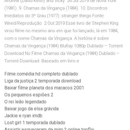
Andrew (David Keith) and Vicky 26 Jul 2019 de Nova York
(1981). 9. Chamas da Vingança (1984). 10. Encontros
Imediatos do 3º Grau (1977). stranger things Fonte:
Wired/Reprodução 2 Out 2019 Esse livro de Stephen King
virou filme no mesmo ano em que foi lançado, lá em 1984,
com o nome Chamas da Vingança. A história é sobre
Chamas da Vingança (1984) BluRay 1080p Dublado – Torrent
Download No Filme Chamas da Vingança (1984) Dublado –
Torrent Download. Baseado em livro e
Filme comédia hd completo dublado
Liga da justiça 2 temporada download
Baixar filme planeta dos macacos 2001
Os pequenos espiões 2
O rei leão legendado
Baixar jogo da elsa grávida
Jackie e ryan imdb
Lost girl 1 temporada dublado
Assistir esqueceram de mim 2 online topflix