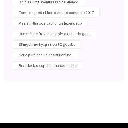
3 ninjas uma aventura radical elenco
Fome de poder filme dublado completo 2017
Assistir ilha dos cachorros legendado
Baixar filme frozen completo dublado gratis
Shingeki no kyojin 3 part 2 goyabu
Serie pure genius assistir online
Braddock o super comando online