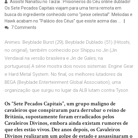
Assistir Nanatsu no Taizai : Prisioneiros do Céu online dublado!
Os Sete Pecados Capitais viajam para uma terra remota em
busca do ingrediente conhecido como “peixe celestial”. Meliodas e
Hawk acabam no “Palácio dos Céus” que existe acima das …
7 Comments
Animes. Beyblade Burst (29); Beyblade Dublado (51) (Hitoshi,
no original), também conhecido por Shippu no Jin (Jin
Vendaval na versão brasileira e Jin de Gales, na
portuguesa).A série mostra dois novos sistemas: Engine Gear
e Hard Metal System. No final, os melhores lutadores da
BEGA (Beyblade Enterteinment Global Association), uma
organização que surgiu no lugar da ALB lutam contra Tyson
Os “Sete Pecados Capitais”, um grupo maligno de
cavaleiros que conspiraram para derrubar o reino de
Britânia, supostamente foram erradicados pelos
Cavaleiros Divinos, embora ainda existam rumores de
que eles estão vivos. Dez anos depois, os Cavaleiros
Divinos realizaram um golpe de estado e assassinaram o