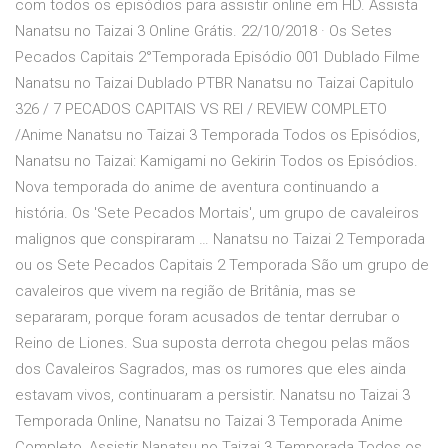
com todos os episódios para assistir online em HD. Assista
Nanatsu no Taizai 3 Online Grátis. 22/10/2018 · Os Setes
Pecados Capitais 2°Temporada Episódio 001 Dublado Filme
Nanatsu no Taizai Dublado PTBR Nanatsu no Taizai Capitulo
326 / 7 PECADOS CAPITAIS VS REI / REVIEW COMPLETO
/Anime Nanatsu no Taizai 3 Temporada Todos os Episódios,
Nanatsu no Taizai: Kamigami no Gekirin Todos os Episódios.
Nova temporada do anime de aventura continuando a
história. Os 'Sete Pecados Mortais', um grupo de cavaleiros
malignos que conspiraram … Nanatsu no Taizai 2 Temporada
ou os Sete Pecados Capitais 2 Temporada São um grupo de
cavaleiros que vivem na região de Britânia, mas se
separaram, porque foram acusados de tentar derrubar o
Reino de Liones. Sua suposta derrota chegou pelas mãos
dos Cavaleiros Sagrados, mas os rumores que eles ainda
estavam vivos, continuaram a persistir. Nanatsu no Taizai 3
Temporada Online, Nanatsu no Taizai 3 Temporada Anime
Completo, Assistir Nanatsu no Taizai 3 Temporada Todos os