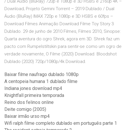
/ Dual Áudio (BluRay) 720p e 1080p e 3D HSBS e 2160p 4K –
Download; Projeto Gemini Torrent – 2019 Dublado / Dual
Áudio (BluRay) IMAX 720p e 1080p e 3D HSBS e 60fps –
Download Filmes Animação Download Filme Toy Story 3
Dublado. 29 de junho de 2010 Filmes, Filmes 2010, Sinopse:
Quarta aventura do ogro Shrek, agora em 3D. Shrek faz um
pacto com Rumpelstiltskin para sentir-se como um ogro de
verdade novamente, O Filme (2020) Download. Bloodshot
Dublado (2020) 720p/1080p/4k Download.
Baixar filme naufrago dublado 1080p
A centopeia humana 1 dublado filme
Indiana jones download mp4
Knightfall primeira temporada
Reino dos felinos online
Deite comigo (2005)
Baixar irmão urso mp4
Wifi ralph filme completo dublado em português parte 1