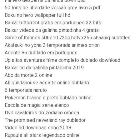
Filme o despertar da lenda download
50 tons de liberdade versão grey livro 5 pdf
Boku no hero wallpaper full hd
Baixar bittorrent gratis em portugues 32 bits
Baixar videos da galinha pintadinha 4 gratis
Game.of.thrones.s06e10.720p.hdtv.x265.shaanig subtitles
Akatsuki no yona 2 temporada animes orion
Agente 86 dublado em portugues
Up altas aventuras filme completo dublado download
Baixar cd da galinha pintadinha 2019
Abc da morte 2 online
Ali g indahouse assistir online dublado
6 temporada naruto
Pokemon branco e preto dublado online
Escola de magia serie elenco
Dvd cavaleiros do zodiaco omega
The promised neverland ray dublador
Video hd download song 2018
Rupauls all stars legendado online