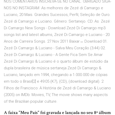
NOS COMENTÁRIOS INSCREVA-SE NO CANAL. OBRIGADO SIGA-
NOS NO INSTAGRAM As melhores de Zezé di Camargo e
Luciano, 20 Mais. Grandes Sucessos, Perfil, Seleção de Ouro.
Zezé di Camargo e Luciano. Gênero: Sertanejo. CD: As Zezé
Di Camargo New Songs - Download Zezé Di Camargo mp3
songs list and latest albums, Zezé Di Camargo e Luciano - 20
Anos de Carreira Songs. 27 Nov 2011 Baixar→ Download 01.
Zezé Di Camargo & Luciano - Salva Meu Coração (3:44) 02.
Zezé Di Camargo & Luciano - A Gente Fica Sem Se Amar
Zezé Di Camargo & Luciano é o quarto álbum de estúdio da
dupla brasileira de música sertaneja Zezé Di Camargo &
Luciano, lançado em 1994, chegando a 1.000.000 de cópias
em todo o Brasil[2] e 49:05 (K7), (CD), (download digital). 2
Filhos de Francisco: A História de Zezé di Camargo & Luciano
(2005) on IMDb: Movies, TV, The movie shows many aspects
of the Brazilian popular culture.
A faixa "Meu País" foi gravada e lançada no seu 8º álbum