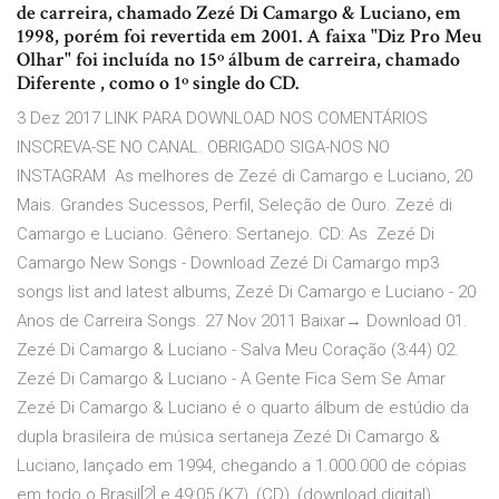
de carreira, chamado Zezé Di Camargo & Luciano, em
1998, porém foi revertida em 2001. A faixa "Diz Pro Meu
Olhar" foi incluída no 15º álbum de carreira, chamado
Diferente , como o 1º single do CD.
3 Dez 2017 LINK PARA DOWNLOAD NOS COMENTÁRIOS
INSCREVA-SE NO CANAL. OBRIGADO SIGA-NOS NO
INSTAGRAM As melhores de Zezé di Camargo e Luciano, 20
Mais. Grandes Sucessos, Perfil, Seleção de Ouro. Zezé di
Camargo e Luciano. Gênero: Sertanejo. CD: As Zezé Di
Camargo New Songs - Download Zezé Di Camargo mp3
songs list and latest albums, Zezé Di Camargo e Luciano - 20
Anos de Carreira Songs. 27 Nov 2011 Baixar→ Download 01.
Zezé Di Camargo & Luciano - Salva Meu Coração (3:44) 02.
Zezé Di Camargo & Luciano - A Gente Fica Sem Se Amar
Zezé Di Camargo & Luciano é o quarto álbum de estúdio da
dupla brasileira de música sertaneja Zezé Di Camargo &
Luciano, lançado em 1994, chegando a 1.000.000 de cópias
em todo o Brasil[2] e 49:05 (K7), (CD), (download digital).