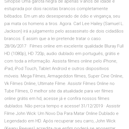
Sinopse Uma garota negra de apenas 9 anos de idade é
estuprada por dois racistas brancos completamente
bêbados. Em um ato desesperado de ódio e vingança, seu
pai mata os homens a tiros. Agora. Carl Lee Hailey (Samuel L.
Jackson) irá a julgamento pelo assassinato de dois cidadãos
brancos. É assim que a lei pretende tratar o caso.
28/06/2017 · Filmes online em excelente qualidade Bluray Full
HD (1080p), HD 720p, audio dublado em português, grátis e
com toda a informação. Assista filmes online pelo iPhone,
iPad, iPod Touch, Tablet Android e outros dispositivos
móveis. Mega Filmes, Armageddon filmes, Super Cine Online,
Vk Filmes Online, Ultimate Filme. Assistir Filmes Online no
Tube Filmes, O melhor site da atualidade para ver filmes
online grátis em hd, acesse já e confira nossos filmes
dublados. Não perca tempo e acesse! 31/12/2019 · Assistir
Filme John Wick: Um Novo Dia Para Matar Online Dublado e
Legendado em HD. Após recuperar seu carro, John Wick
(Keanu Reeves) acredita que enfim poderá se aposentar.