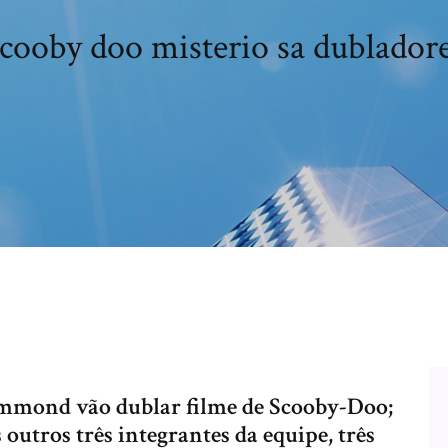
cooby doo misterio sa dublador
mmond vão dublar filme de Scooby-Doo;
outros três integrantes da equipe, três