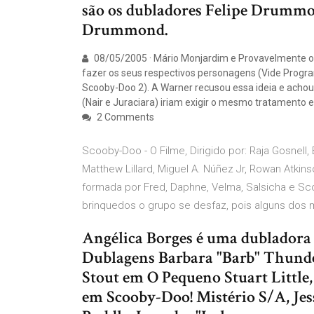
são os dubladores Felipe Drum
Drummond.
08/05/2005 · Mário Monjardim e Provavelmente 
fazer os seus respectivos personagens (Vide Prog
Scooby-Doo 2). A Warner recusou essa ideia e acho
(Nair e Juraciara) iriam exigir o mesmo tratamento 
2 Comments
Scooby-Doo - O Filme, Dirigido por: Raja Gosnell, Es
Matthew Lillard, Miguel A. Núñez Jr, Rowan Atkins
formada por Fred, Daphne, Velma, Salsicha e S
brinquedos o grupo se desfaz, pois alguns dos
Angélica Borges é uma dubladora e
Dublagens Barbara "Barb" Thun
Stout em O Pequeno Stuart Little
em Scooby-Doo! Mistério S/A, Je