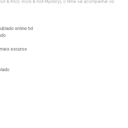
 & KISS: Rock & Roll Mystery), o filme vai acompanhar os
ublado online hd
ado
 mais escuros
blado