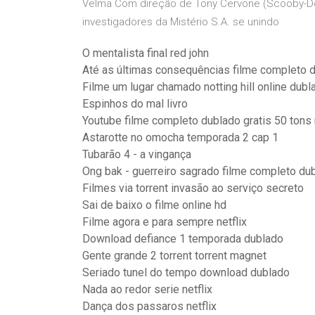
Velma Com direção de Tony Cervone (Scooby-Doo!
investigadores da Mistério S.A. se unindo
O mentalista final red john
Até as últimas consequências filme completo d
Filme um lugar chamado notting hill online dubl
Espinhos do mal livro
Youtube filme completo dublado gratis 50 tons
Astarotte no omocha temporada 2 cap 1
Tubarão 4 - a vingança
Ong bak - guerreiro sagrado filme completo du
Filmes via torrent invasão ao serviço secreto
Sai de baixo o filme online hd
Filme agora e para sempre netflix
Download defiance 1 temporada dublado
Gente grande 2 torrent torrent magnet
Seriado tunel do tempo download dublado
Nada ao redor serie netflix
Dança dos passaros netflix