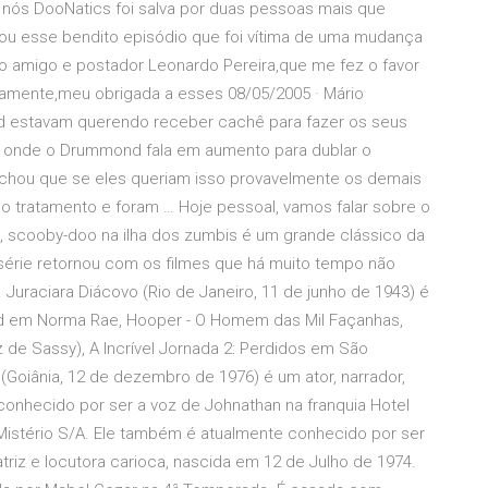
 nós DooNatics foi salva por duas pessoas mais que
upou esse bendito episódio que foi vítima de uma mudança
 amigo e postador Leonardo Pereira,que me fez o favor
iramente,meu obrigada a esses 08/05/2005 · Mário
 estavam querendo receber cachê para fazer os seus
, onde o Drummond fala em aumento para dublar o
achou que se eles queriam isso provavelmente os demais
smo tratamento e foram … Hoje pessoal, vamos falar sobre o
e, scooby-doo na ilha dos zumbis é um grande clássico da
série retornou com os filmes que há muito tempo não
. Juraciara Diácovo (Rio de Janeiro, 11 de junho de 1943) é
Field em Norma Rae, Hooper - O Homem das Mil Façanhas,
z de Sassy), A Incrível Jornada 2: Perdidos em São
(Goiânia, 12 de dezembro de 1976) é um ator, narrador,
 conhecido por ser a voz de Johnathan na franquia Hotel
Mistério S/A. Ele também é atualmente conhecido por ser
triz e locutora carioca, nascida em 12 de Julho de 1974.