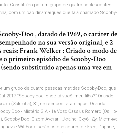
moto. Constituído por um grupo de quatro adolescentes
sicha, com um cão dinamarquês que fala chamado Scooby-
Scooby-Doo , datado de 1969, o caráter de
sempenhado na sua versão original, e 2
s reais: Frank Welker : Criado o modo de
de o primeiro episódio de Scooby-Doo
e (sendo substituído apenas uma vez em
por um grupo de quatro pessoas metidas Scooby-Doo, que
ut 2017 “Scooby-doo, onde tá você, meu filho?” Orlando
rdim (Salsicha), 81, se reencontraram após Orlando
y Doo - Mistério S.A - 1a Voz); Cassius Romero (Os Ho-
e), Scooby-Doo! Gizem Avcıları. Ukraine, Скубі- Ду: Містична
iguez e Will Forte serão os dubladores de Fred, Daphne,