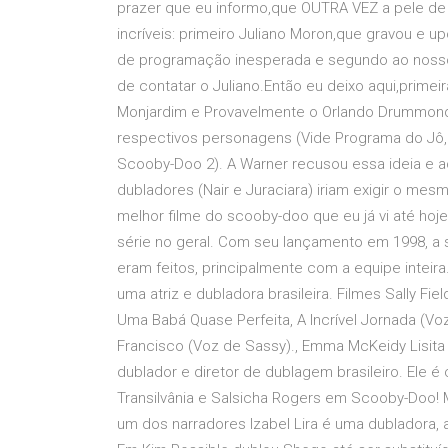
prazer que eu informo,que OUTRA VEZ a pele de
incríveis: primeiro Juliano Moron,que gravou e 
de programação inesperada e segundo ao nosso
de contatar o Juliano.Então eu deixo aqui,prime
Monjardim e Provavelmente o Orlando Drummond
respectivos personagens (Vide Programa do Jô
Scooby-Doo 2). A Warner recusou essa ideia e 
dubladores (Nair e Juraciara) iriam exigir o me
melhor filme do scooby-doo que eu já vi até hoj
série no geral. Com seu lançamento em 1998, a 
eram feitos, principalmente com a equipe inteira
uma atriz e dubladora brasileira. Filmes Sally 
Uma Babá Quase Perfeita, A Incrível Jornada (Vo
Francisco (Voz de Sassy)., Emma McKeidy Lisita 
dublador e diretor de dublagem brasileiro. Ele é
Transilvânia e Salsicha Rogers em Scooby-Doo! 
um dos narradores Izabel Lira é uma dubladora, a