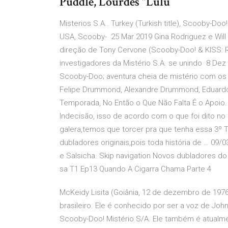
Puddle, Lourdes "Lulu
Misterios S.A.. Turkey (Turkish title), Scooby-Doo
USA, Scooby- 25 Mar 2019 Gina Rodriguez e Wil
direção de Tony Cervone (Scooby-Doo! & KISS: R
investigadores da Mistério S.A. se unindo 8 De
Scooby-Doo; aventura cheia de mistério com os o
Felipe Drummond, Alexandre Drummond, Eduard
Temporada, No Então o Que Não Falta É o Apoio. 
Indecisão, isso de acordo com o que foi dito 
galera,temos que torcer pra que tenha essa 3
dubladores originais,pois toda história de … 09
e Salsicha. Skip navigation Novos dubladores d
sa T1 Ep13 Quando A Cigarra Chama Parte 4
McKeidy Lisita (Goiânia, 12 de dezembro de 1976
brasileiro. Ele é conhecido por ser a voz de Joh
Scooby-Doo! Mistério S/A. Ele também é atualm