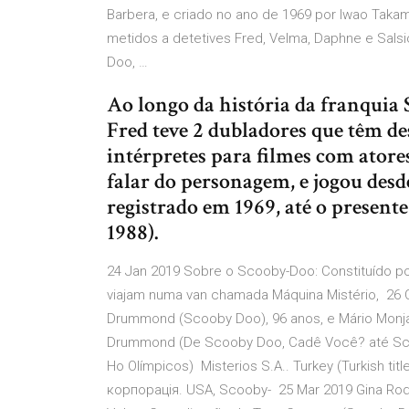
Barbera, e criado no ano de 1969 por Iwao Taka
metidos a detetives Fred, Velma, Daphne e Sal
Doo, …
Ao longo da história da franquia 
Fred teve 2 dubladores que têm de
intérpretes para filmes com atore
falar do personagem, e jogou des
registrado em 1969, até o present
1988).
24 Jan 2019 Sobre o Scooby-Doo: Constituído 
viajam numa van chamada Máquina Mistério, 26 O
Drummond (Scooby Doo), 96 anos, e Mário Monja
Drummond (De Scooby Doo, Cadê Você? até Scoob
Ho Olímpicos) Misterios S.A.. Turkey (Turkish titl
корпорація. USA, Scooby- 25 Mar 2019 Gina Rodr