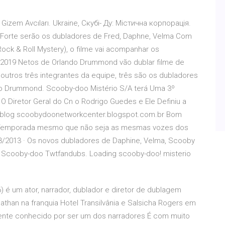
! Gizem Avcıları. Ukraine, Скубі- Ду: Містична корпорація.
l Forte serão os dubladores de Fred, Daphne, Velma Com
ock & Roll Mystery), o filme vai acompanhar os
z 2019 Netos de Orlando Drummond vão dublar filme de
utros três integrantes da equipe, três são os dubladores
o Drummond. Scooby-doo Mistério S/A terá Uma 3º
O Diretor Geral do Cn o Rodrigo Guedes e Ele Definiu a
no blog scoobydoonetworkcenter.blogspot.com.br Bom
º Temporada mesmo que não seja as mesmas vozes dos
/03/2013 · Os novos dubladores de Daphine, Velma, Scooby
o Scooby-doo Twtfandubs. Loading scooby-doo! misterio
) é um ator, narrador, dublador e diretor de dublagem
nathan na franquia Hotel Transilvânia e Salsicha Rogers em
ente conhecido por ser um dos narradores É com muito