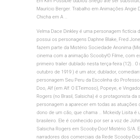
Em Kim Possible dublou Shego até ser substitu
Maurício Berger. Trabalho em Animações Angie D
Chicha em A …
Velma Dace Dinkley é uma personagem fictícia 
possui os personagens Daphne Blake, Fred Jone
fazem parte da Mistério Sociedade Anonima (Mi
cinema com a animação Scooby!O Filme, com est
primeiro trailer dublado nesta terça-feira (12).
outubro de 1919 ) é um ator, dublador, comediant
personagem Seu Peru da Escolinha do Profess
Doo, Alf (em Alf: O ETeimoso), Popeye, e Vingado
Rogers (no Brasil, Salsicha) é o protagonista d
personagem a aparecer em todas as atuações da
dono de um cão, que chama … Mckeidy Lisita é um
brasileiro. Ele é conhecido por ser a voz de John
Salsicha Rogers em Scooby-Doo! Mistério S/A. 
narradores dos comerciais da Rede Scooby-Do