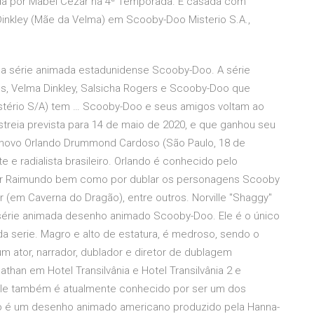
ída por Mabel Cezar na 4ª Temporada. É casada com
inkley (Mãe da Velma) em Scooby-Doo Misterio S.A.,
da série animada estadunidense Scooby-Doo. A série
s, Velma Dinkley, Salsicha Rogers e Scooby-Doo que
stério S/A) tem … Scooby-Doo e seus amigos voltam ao
reia prevista para 14 de maio de 2020, e que ganhou seu
. O novo Orlando Drummond Cardoso (São Paulo, 18 de
e e radialista brasileiro. Orlando é conhecido pelo
or Raimundo bem como por dublar os personagens Scooby
r (em Caverna do Dragão), entre outros. Norville "Shaggy"
a série animada desenho animado Scooby-Doo. Ele é o único
 serie. Magro e alto de estatura, é medroso, sendo o
 ator, narrador, dublador e diretor de dublagem
athan em Hotel Transilvânia e Hotel Transilvânia 2 e
Ele também é atualmente conhecido por ser um dos
o é um desenho animado americano produzido pela Hanna-