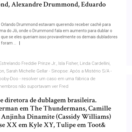
mond, Alexandre Drummond, Eduardo
o Orlando Drummond estavam querendo receber cachê para
rama do Jô, onde o Drummond fala em aumento para dublar o
u que se eles queriam isso provavelmente os demais dubladores
e foram …
trelando Freddie Prinze Jr., Isla Fisher, Linda Cardellini,
on, Sarah Michelle Gellar - Sinopse: Após a Mistério S/A -
cooby-Doo - resolver um caso em uma fábrica de
 membros não suportavam ver Fred
 diretora de dublagem brasileira.
derman em The Thundermans, Camille
, Anjinha Dinamite (Cassidy Williams)
sse XX em Kyle XY, Tulipe em Toot&