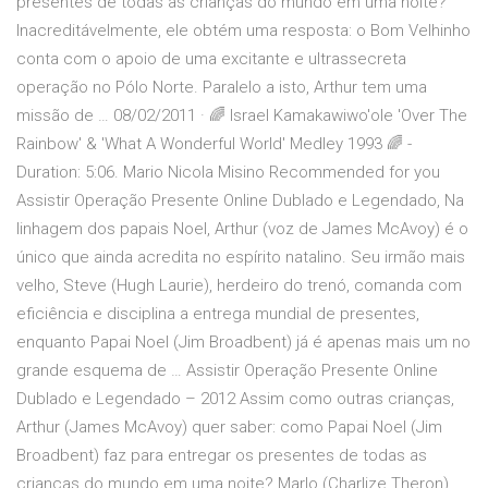
presentes de todas as crianças do mundo em uma noite?
Inacreditávelmente, ele obtém uma resposta: o Bom Velhinho
conta com o apoio de uma excitante e ultrassecreta
operação no Pólo Norte. Paralelo a isto, Arthur tem uma
missão de … 08/02/2011 · 🌈 Israel Kamakawiwo'ole 'Over The
Rainbow' & 'What A Wonderful World' Medley 1993 🌈 -
Duration: 5:06. Mario Nicola Misino Recommended for you
Assistir Operação Presente Online Dublado e Legendado, Na
linhagem dos papais Noel, Arthur (voz de James McAvoy) é o
único que ainda acredita no espírito natalino. Seu irmão mais
velho, Steve (Hugh Laurie), herdeiro do trenó, comanda com
eficiência e disciplina a entrega mundial de presentes,
enquanto Papai Noel (Jim Broadbent) já é apenas mais um no
grande esquema de … Assistir Operação Presente Online
Dublado e Legendado – 2012 Assim como outras crianças,
Arthur (James McAvoy) quer saber: como Papai Noel (Jim
Broadbent) faz para entregar os presentes de todas as
crianças do mundo em uma noite? Marlo (Charlize Theron),