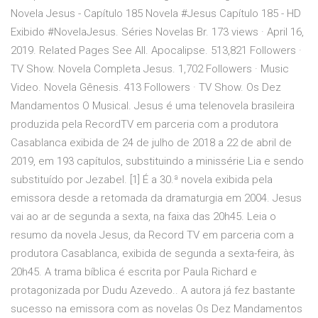
Novela Jesus - Capítulo 185 Novela #Jesus Capítulo 185 - HD
Exibido #NovelaJesus. Séries Novelas Br. 173 views · April 16,
2019. Related Pages See All. Apocalipse. 513,821 Followers ·
TV Show. Novela Completa Jesus. 1,702 Followers · Music
Video. Novela Gênesis. 413 Followers · TV Show. Os Dez
Mandamentos O Musical. Jesus é uma telenovela brasileira
produzida pela RecordTV em parceria com a produtora
Casablanca exibida de 24 de julho de 2018 a 22 de abril de
2019, em 193 capítulos, substituindo a minissérie Lia e sendo
substituído por Jezabel. [1] É a 30.ª novela exibida pela
emissora desde a retomada da dramaturgia em 2004. Jesus
vai ao ar de segunda a sexta, na faixa das 20h45. Leia o
resumo da novela Jesus, da Record TV em parceria com a
produtora Casablanca, exibida de segunda a sexta-feira, às
20h45. A trama bíblica é escrita por Paula Richard e
protagonizada por Dudu Azevedo.. A autora já fez bastante
sucesso na emissora com as novelas Os Dez Mandamentos