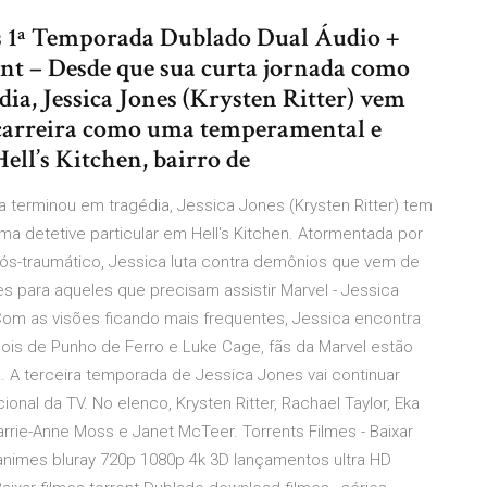
s 1ª Temporada Dublado Dual Áudio +
t – Desde que sua curta jornada como
ia, Jessica Jones (Krysten Ritter) vem
 carreira como uma temperamental e
Hell’s Kitchen, bairro de
 terminou em tragédia, Jessica Jones (Krysten Ritter) tem
ma detetive particular em Hell's Kitchen. Atormentada por
ós-traumático, Jessica luta contra demônios que vem de
es para aqueles que precisam assistir Marvel - Jessica
Com as visões ficando mais frequentes, Jessica encontra
is de Punho de Ferro e Luke Cage, fãs da Marvel estão
 A terceira temporada de Jessica Jones vai continuar
onal da TV. No elenco, Krysten Ritter, Rachael Taylor, Eka
Carrie-Anne Moss e Janet McTeer. Torrents Filmes - Baixar
, animes bluray 720p 1080p 4k 3D lançamentos ultra HD