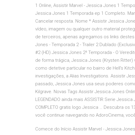
1 Online, Assistir Marvel - Jessica Jones 1 Temp
Jessica Jones 1 Temporada ep 1 Completo. Marv
Cancelar resposta. Nome * Assistir Jessica Jo
vídeo, imagem ou qualquer outro material protegi
de terceiros, apenas agregamos os links destes
Jones - Temporada 2 - Trailer 2 Dublado (Exclusi
#2 (HD) Jessica Jones 2ª Temporada - O Veredi
de forma trágica, Jessica Jones (Krysten Ritter)
como detetive particular no bairro de Hell’s Kit
investigações, a Alias Investigations. Assistir 
passado, Jessica Jones usa seus poderes como d
Kilgrave. Novas Tags Assistir Jessica Jones Onl
LEGENDADO ainda mais ASSISTIR Serie Jessica 
COMPLETO gratis logo Jessica … Descubra os 13
você continue navegando no AdoroCinema, você 
Comece do Início Assistir Marvel - Jessica Jones