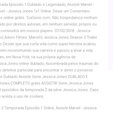
orada Episodio 1 Dublado e Legendado, Assistir Marvel -
el - Jessica Jones 1x1 Online. Deixe um Comentário
nes online grátis. TuaSerie.com. Não hospedamos nenhum
do por direitos autorais, em nenhum servidor, próprio ou
 conteúdos em nossos players. 07/02/2018 · Jessica
vo) Adoro Filmes. Marvel's Jessica Jones Season 2 Trailer
to Desde que sua curta vida como super-heroína acabou
 vem reconstruindo sua carreira e passou a levar a vida
chen, em Nova York, na sua própria agência de
Jessica Jones online dublado, Assombrada pelos traumas do
etetive particular para encontrar e deter o perverso
ine Dublado Assistir Serie Jessica Jones DUBLADO E
Jones COMPLETO gratis ASSISTIR Serie Jessica Jones
 episódios da temporada 2 da série Jessica Jones. Caso
aceita o uso de cookies.
 2 Temporada Episodio 1 Online, Assistir Marvel - Jessica