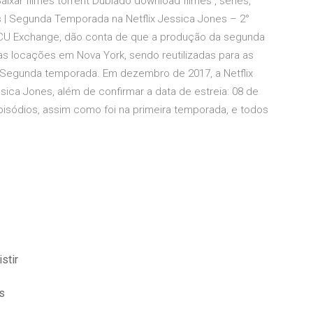
ixar filmes torrent Dublado download filmes , séries,
 | Segunda Temporada na Netflix Jessica Jones – 2°
MCU Exchange, dão conta de que a produção da segunda
uas locações em Nova York, sendo reutilizadas para as
a. Segunda temporada. Em dezembro de 2017, a Netflix
ca Jones, além de confirmar a data de estreia: 08 de
isódios, assim como foi na primeira temporada, e todos
stir
s