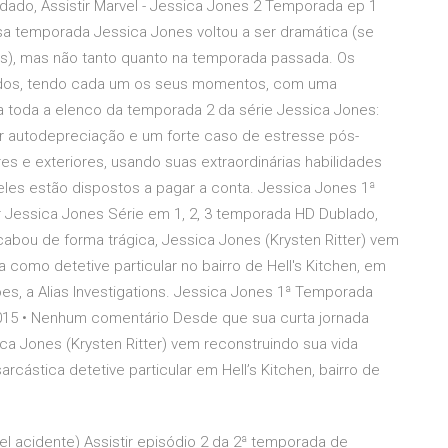
ado, Assistir Marvel - Jessica Jones 2 Temporada ep 1
 temporada Jessica Jones voltou a ser dramática (se
), mas não tanto quanto na temporada passada. Os
dos, tendo cada um os seus momentos, com uma
a toda a elenco da temporada 2 da série Jessica Jones:
r autodepreciação e um forte caso de estresse pós-
res e exteriores, usando suas extraordinárias habilidades
les estão dispostos a pagar a conta. Jessica Jones 1ª
r Jessica Jones Série em 1, 2, 3 temporada HD Dublado,
abou de forma trágica, Jessica Jones (Krysten Ritter) vem
a como detetive particular no bairro de Hell's Kitchen, em
ões, a Alias Investigations. Jessica Jones 1ª Temporada
015 • Nenhum comentário Desde que sua curta jornada
a Jones (Krysten Ritter) vem reconstruindo sua vida
cástica detetive particular em Hell’s Kitchen, bairro de
vel acidente) Assistir episódio 2 da 2ª temporada de