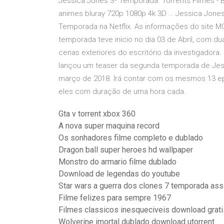
Jessica Jones 3ª Temporada. Torrents Filmes - Ba
animes bluray 720p 1080p 4k 3D … Jessica Jones
Temporada na Netflix. As informações do site 
temporada teve inicio no dia 03 de Abril, com d
cenas exteriores do escritório da investigador
lançou um teaser da segunda temporada de Jessi
março de 2018. Irá contar com os mesmos 13 ep
eles com duração de uma hora cada.
Gta v torrent xbox 360
A nova super maquina record
Os sonhadores filme completo e dublado
Dragon ball super heroes hd wallpaper
Monstro do armario filme dublado
Download de legendas do youtube
Star wars a guerra dos clones 7 temporada assi
Filme felizes para sempre 1967
Filmes classicos inesqueciveis download grati
Wolverine imortal dublado download utorrent