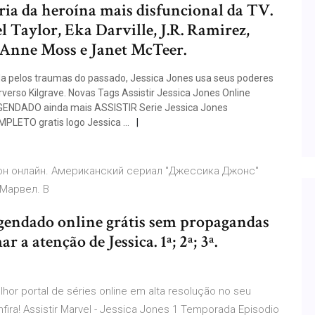
ia da heroína mais disfuncional da TV.
l Taylor, Eka Darville, J.R. Ramirez,
-Anne Moss e Janet McTeer.
da pelos traumas do passado, Jessica Jones usa seus poderes
rverso Kilgrave. Novas Tags Assistir Jessica Jones Online
EGENDADO ainda mais ASSISTIR Serie Jessica Jones
PLETO gratis logo Jessica …
он онлайн. Американский сериал "Джессика Джонс"
 Марвел. В
legendado online grátis sem propagandas
 a atenção de Jessica. 1ª; 2ª; 3ª.
lhor portal de séries online em alta resolução no seu
ira! Assistir Marvel - Jessica Jones 1 Temporada Episodio