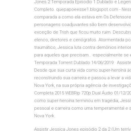
Jones 2 Temporada Episodio 1 Dublado e Legend
Completo. quepapoeesse1.blogspot.com - Nessa
comparada a como ela estava em Os Defensores
personagens coadjuvantes são bem desenvolvi
exceção de Trish que ficou muito ruim. Descubr
elenco, diretores e cenógrafos. Atormentada po
traumático, Jessica luta contra demônios interio
para aqueles que precisam… especialmente se e
Temporada Torrent Dublado 14/06/2019 · Assisti
Desde que sua curta vida como super-heroína ac
reconstruindo sua carreira e passou a levar a vid
Nova York, na sua própria agência de investigaç
Completa 2015 WEBRip 720p Dual Áudio 01/12/2
como super-heroína terminou em tragédia, Jessic
pessoal e carreira como uma temperamental e sar
Nova York.
Assistir Jessica Jones episódio 2 da 2 (Um terrí