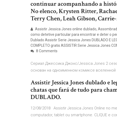
continuar acompanhando a histór
No elenco, Krysten Ritter, Rachae
Terry Chen, Leah Gibson, Carrie
Assistir Jessica Jones online dublado, Assombra
como detetive particular para encontrar e deter o pe
Dublado Assistir Serie Jessica Jones DUBLADO E L
COMPLETO gratis ASSISTIR Serie Jessica Jones COM
8 Comments
Сериал Джессика Джонс/Jessica Jones 2 сез
основан на одноименном комиксе вселенной
Assistir Jessica Jones dublado e 
chatas que fará de tudo para chamar
DUBLADO.
12/08/2018 · Assistir Jessica Jones Online no me
computador, tablet ou smartphone. CLIQUE e conf