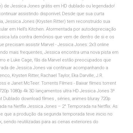
te) de Jessica Jones grátis em HD dublado ou legendado!
ntinuar assistindo disponível; Desde que sua curta
, Jessica Jones (Krysten Ritter) tem reconstruído sua
cular em Hell's Kitchen. Atormentada por autodepreciação
ssica luta contra demônios que vem de dentro de si e os
e precisam assistir Marvel - Jessica Jones: 2x3 online
ando mais frequentes, Jessica encontra uma nova pista em
rro e Luke Cage, fãs da Marvel estão preocupados que
orada de Jessica Jones vai continuar acompanhando a
nco, Krysten Ritter, Rachael Taylor, Eka Darville, J.R.
ss e Janet McTeer. Torrents Filmes - Baixar filmes torrent
 720p 1080p 4k 3D lançamentos ultra HD Jessica Jones 3ª
nt Dublado download filmes , séries, animes bluray 720p
a na Netflix Jessica Jones – 2° Temporada na Netflix. As
e que a produção da segunda temporada teve inicio no
, sendo reutilizadas para as cenas exteriores do