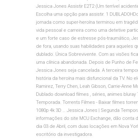
Jessica Jones Assistir E2T2 (Um terrível aciden
Escolha uma opção para assistir. 1 DUBLADOHDco
jornada como super-heroína terminou em tragédia
vida pessoal e carreira como uma detetive parti
e um forte caso de estresse pós-traumático, Je
de fora, usando suas habilidades para aqueles qu
dublado. Única Sobrevivente. Com as visões fic
uma clínica abandonada. Depois de Punho de Fe
Jessica Jones seja cancelada. A terceira temp
história da heroína mais disfuncional da TV. No ele
Ramirez, Terry Chen, Leah Gibson, Carrie-Anne Mo
Dublado download filmes , séries, animes bluray
Temporada. Torrents Filmes - Baixar filmes torre
1080p 4k 3D … Jessica Jones | Segunda Temporad
informações do site MCU Exchange, dão conta d
dia 03 de Abril, com duas locações em Nova York
escritório da investigadora.