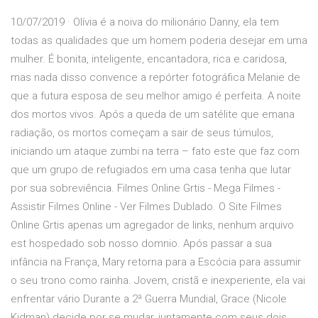
10/07/2019 · Olívia é a noiva do milionário Danny, ela tem
todas as qualidades que um homem poderia desejar em uma
mulher. É bonita, inteligente, encantadora, rica e caridosa,
mas nada disso convence a repórter fotográfica Melanie de
que a futura esposa de seu melhor amigo é perfeita. A noite
dos mortos vivos. Após a queda de um satélite que emana
radiação, os mortos começam a sair de seus túmulos,
iniciando um ataque zumbi na terra – fato este que faz com
que um grupo de refugiados em uma casa tenha que lutar
por sua sobreviência. Filmes Online Grtis - Mega Filmes -
Assistir Filmes Online - Ver Filmes Dublado. O Site Filmes
Online Grtis apenas um agregador de links, nenhum arquivo
est hospedado sob nosso domnio. Após passar a sua
infância na França, Mary retorna para a Escócia para assumir
o seu trono como rainha. Jovem, cristã e inexperiente, ela vai
enfrentar vário Durante a 2ª Guerra Mundial, Grace (Nicole
Kidman) decide por se mudar, juntamente com seus dois