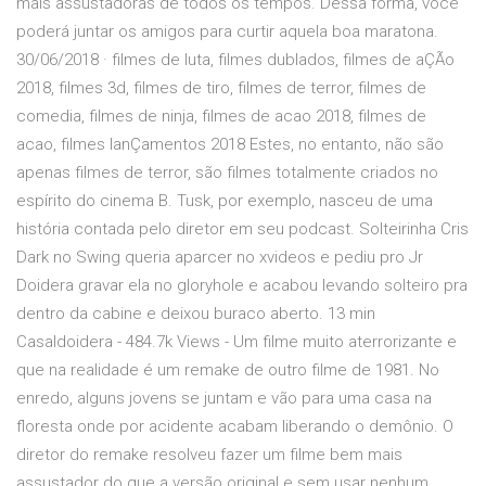
mais assustadoras de todos os tempos. Dessa forma, você
poderá juntar os amigos para curtir aquela boa maratona.
30/06/2018 · filmes de luta, filmes dublados, filmes de aÇÃo
2018, filmes 3d, filmes de tiro, filmes de terror, filmes de
comedia, filmes de ninja, filmes de acao 2018, filmes de
acao, filmes lanÇamentos 2018 Estes, no entanto, não são
apenas filmes de terror, são filmes totalmente criados no
espírito do cinema B. Tusk, por exemplo, nasceu de uma
história contada pelo diretor em seu podcast. Solteirinha Cris
Dark no Swing queria aparcer no xvideos e pediu pro Jr
Doidera gravar ela no gloryhole e acabou levando solteiro pra
dentro da cabine e deixou buraco aberto. 13 min
Casaldoidera - 484.7k Views - Um filme muito aterrorizante e
que na realidade é um remake de outro filme de 1981. No
enredo, alguns jovens se juntam e vão para uma casa na
floresta onde por acidente acabam liberando o demônio. O
diretor do remake resolveu fazer um filme bem mais
assustador do que a versão original e sem usar nenhum