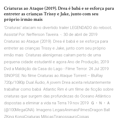
Criaturas ao Ataque (2019). Drea é babá e se esforça para
entreter as crianças Trissy e Jake, junto com seu
próprio irmão mais
'Criaturas' atacam no divertido trailer LEGENDADO do reboot;
Assista! Por. Nefferson Taveira. -. 30 de abril de 2019
Criaturas ao Ataque (2019). Drea é babá e se esforça para
entreter as crianças Trissy e Jake, junto com seu próprio
irmão mais Criaturas alienígenas caíram perto de uma
pequena cidade estudantil e agora Ano de Produção, 2019
Dvd a Maldição da Casa do Lago - Filme Terror. 24 Jul 2019
SINOPSE: No filme Criaturas ao Ataque Torrent – BluRay
720p/1080p Dual Áudio, A jovem Drea aceita relutantemente
trabalhar como babá Atlantic Rim é um filme de ficção sobre
criaturas que surgem das profundezas do Oceano Atlântico
dispostas a eliminar a vida na Terra.19 nov 2019 Ｇ・Ｎ・Ａ
(@100MegaGNA). Imagens LegaisAnimaisFilmesDragon Ball
ZKing KongCriaturas MíticasTiranossauroCoisas