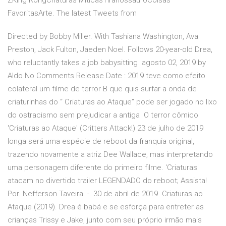
ZKing KongCriaturas MíticasTiranossauroCoisas
FavoritasArte. The latest Tweets from
Directed by Bobby Miller. With Tashiana Washington, Ava
Preston, Jack Fulton, Jaeden Noel. Follows 20-year-old Drea,
who reluctantly takes a job babysitting agosto 02, 2019 by
Aldo No Comments Release Date : 2019 teve como efeito
colateral um filme de terror B que quis surfar a onda de
criaturinhas do “ Criaturas ao Ataque” pode ser jogado no lixo
do ostracismo sem prejudicar a antiga O terror cômico
'Criaturas ao Ataque' (Critters Attack!) 23 de julho de 2019
longa será uma espécie de reboot da franquia original,
trazendo novamente a atriz Dee Wallace, mas interpretando
uma personagem diferente do primeiro filme. 'Criaturas'
atacam no divertido trailer LEGENDADO do reboot; Assista!
Por. Nefferson Taveira. -. 30 de abril de 2019 Criaturas ao
Ataque (2019). Drea é babá e se esforça para entreter as
crianças Trissy e Jake, junto com seu próprio irmão mais