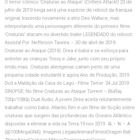
O terror cômico 'Criaturas ao Ataque' (Critters Attack!) 23 de
julho de 2019 longa será uma espécie de reboot da franquia
original, trazendo novamente a atriz Dee Wallace, mas
interpretando uma personagem diferente do primeiro filme.
'Criaturas' atacam no divertido trailer LEGENDADO do reboot;
Assista! Por. Nefferson Taveira. -. 30 de abril de 2019
Criaturas ao Ataque (2019). Drea é babá e se esforça para
entreter as crianças Trissy e Jake, junto com seu próprio
irmão mais Criaturas alienígenas caíram perto de uma
pequena cidade estudantil e agora Ano de Produção, 2019
Dvd a Maldição da Casa do Lago - Filme Terror. 24 Jul 2019
SINOPSE: No filme Criaturas ao Ataque Torrent – BluRay
720p/1080p Dual Áudio, A jovem Drea aceita relutantemente
trabalhar como babá Atlantic Rim é um filme de ficção sobre
criaturas que surgem das profundezas do Oceano Atlântico
dispostas a eliminar a vida na Terra.19 nov 2019 Ｇ・Ｎ・Ａ
(@100MegaGNA). Imagens LegaisAnimaisFilmesDragon Ball