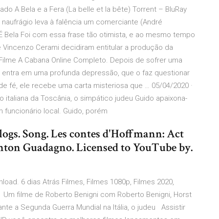
ado A Bela e a Fera (La belle et la bête) Torrent – BluRay
 naufrágio leva à falência um comerciante (André
Vida É Bela Foi com essa frase tão otimista, e ao mesmo tempo
 e Vincenzo Cerami decidiram entitular a produção da
 Filme A Cabana Online Completo. Depois de sofrer uma
on) entra em uma profunda depressão, que o faz questionar
de fé, ele recebe uma carta misteriosa que … 05/04/2020 ·
ão italiana da Toscânia, o simpático judeu Guido apaixona-
 funcionário local. Guido, porém
logs. Song. Les contes d'Hoffmann: Act
. Anton Guadagno. Licensed to YouTube by.
load. 6 dias Atrás Filmes, Filmes 1080p, Filmes 2020,
 Um filme de Roberto Benigni com Roberto Benigni, Horst
ante a Segunda Guerra Mundial na Itália, o judeu Assistir