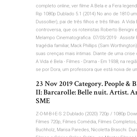
completo online, ver filme A Bela e a Fera legend
Rip 1080p Dublado 5.1 (2014) No ano de 1810 um
Dussollier), pai de três filhos e três filhas. A 
controversa, que os roteiristas Roberto Benigni
Melampo Cinematografica. 07/03/2019 · Assistir
tragédia familiar, Mack Phillips (Sam Worthingt
suas crenças mais íntimas. Diante de uma crise 
A Vida é Bela - Filmes - Drama - Em 1938, na regi
se por Dora, um professora que está noiva de um
23 Nov 2019 Category. People & B
II: Barcarolle: Belle nuit. Artist
SME
Z-O-M-B-I-E-S 2 Dublado (2020) 720p / 1080p Down
Filmes 720p, Filmes Comédia, Filmes Completos,
Buchholz, Marisa Paredes, Nicoletta Braschi. Dur