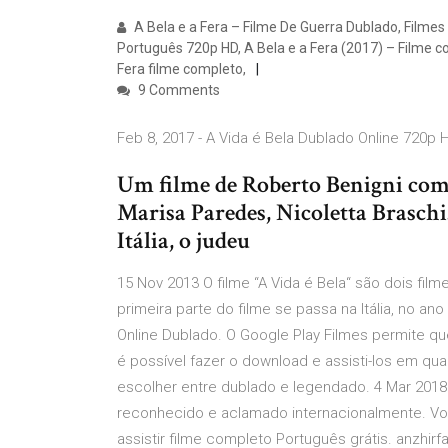
A Bela e a Fera – Filme De Guerra Dublado, Filmes
Português 720p HD, A Bela e a Fera (2017) – Filme c
Fera filme completo,
9 Comments
Feb 8, 2017 - A Vida é Bela Dublado Online 720p H
Um filme de Roberto Benigni com
Marisa Paredes, Nicoletta Brasch
Itália, o judeu
15 Nov 2013 O filme “A Vida é Bela“ são dois fi
primeira parte do filme se passa na Itália, no 
Online Dublado. O Google Play Filmes permite 
é possível fazer o download e assisti-los em qu
escolher entre dublado e legendado. 4 Mar 2018 '
reconhecido e aclamado internacionalmente. Voc
assistir filme completo Português grátis. anzhirfas. 673 بازدید 2 Sonic Filme Online Gra