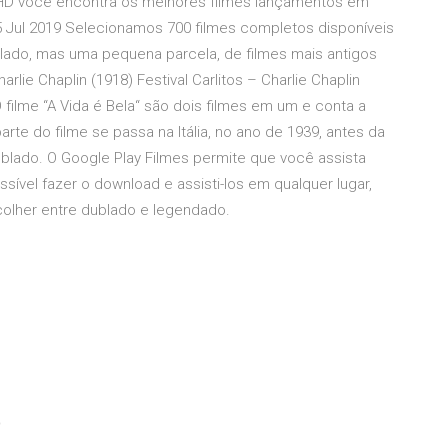
es HD você encontra os melhores filmes lançamentos em
5 Jul 2019 Selecionamos 700 filmes completos disponíveis
ublado, mas uma pequena parcela, de filmes mais antigos
rlie Chaplin (1918) Festival Carlitos – Charlie Chaplin
 filme “A Vida é Bela“ são dois filmes em um e conta a
rte do filme se passa na Itália, no ano de 1939, antes da
lado. O Google Play Filmes permite que você assista
vel fazer o download e assisti-los em qualquer lugar,
olher entre dublado e legendado.
o