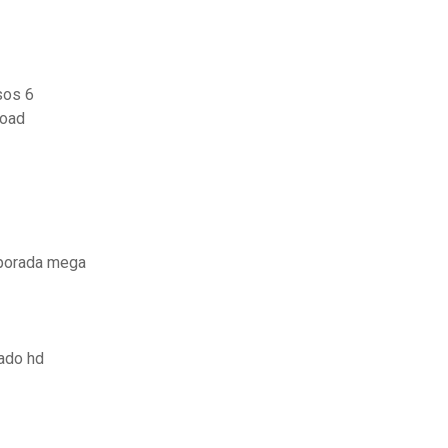
sos 6
load
mporada mega
ado hd