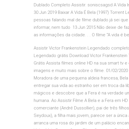
Dublado Completo Assistir. soniscsagsd A Vida I
30 Jun 2019 Baixar A Vida É Bela (1997) Torrent
pessoas falando mal de filme dublado já sei qu
informar, nem tudo 13 Jun 2015 Não deixe de faz
as informações da cidade. . . O filme “A vida é be
Assistir Victor Frankenstein Legendado completo
Legendado grátis Download Victor Frankenstein T
Grátis Assista filmes online HD na sua smart tv e 
imagens e muito mais sobre o filme. 01/02/2020 ·
Moradora de uma pequena aldeia francesa, Bela
entregar sua vida ao estranho ser em troca da l
mágicos e descobre que a Fera é na verdade um 
humana. Ao Assistir Filme A Bela e a Fera em HD
comerciante (André Dussollier), pai de três filho
Seydoux), a filha mais jovem, parece ser a única
arranca uma rosa do jardim de um palácio encant