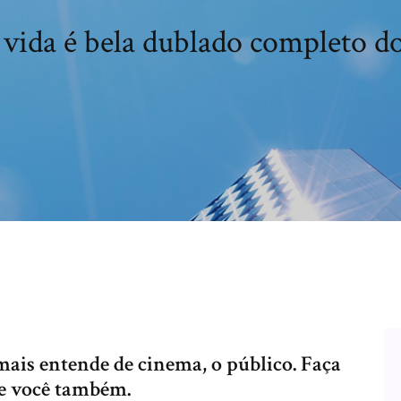
 vida é bela dublado completo 
ais entende de cinema, o público. Faça
me você também.