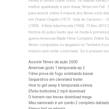
Filmes e Séries Online Grátis - no Master Film
melhor quanlidade e sem travar, filmes em Full 
para assistir online A maioria dos filmes está d
em Charlie Chaplin (1917) · Vida de Cachorro – Cha
(1959) · A Bela Adormecida (1959) 15 Nov 2013 O
história do judeu Guido que se muda A primeira pa
guerra American Made Filme Completo Online Dub
filmes comprados ou alugados no Também é possí
mesmo sem estar conectado. Só é possivel esc
Assistir filmes de ação 2000
American gods 1 temporada ep 2
Filme prova de fogo soletrando baixar
Sequestros em cleveland trailer
How to get away 6 temporada estreia
Efeito borboleta 2 mp4 download
O homem nas trevas download mega
Meu namorado é um zumbi 2 completo dublad
Elenco hell on wheels