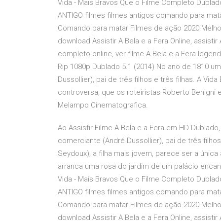
Vida - Mais Bravos Que o Filme Completo Dublad
ANTIGO filmes filmes antigos comando para mat
Comando para matar Filmes de ação 2020 Melhor 
download Assistir A Bela e a Fera Online, assisti
completo online, ver filme A Bela e a Fera legend
Rip 1080p Dublado 5.1 (2014) No ano de 1810 um
Dussollier), pai de três filhos e três filhas. A 
controversa, que os roteiristas Roberto Benigni
Melampo Cinematografica.
Ao Assistir Filme A Bela e a Fera em HD Dublado,
comerciante (André Dussollier), pai de três filho
Seydoux), a filha mais jovem, parece ser a única
arranca uma rosa do jardim de um palácio encant
Vida - Mais Bravos Que o Filme Completo Dublad
ANTIGO filmes filmes antigos comando para mat
Comando para matar Filmes de ação 2020 Melhor 
download Assistir A Bela e a Fera Online, assisti