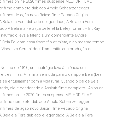
o filmes online 2020 filmes suspense MELHOR FILME
ar filme completo dublado Arnold Schearzenegger
filmes de ação novo Baixar filme Pecado Original
r A Bela e a Fera dublado e legendado, A Bela e a Fera
ado A Bela e a Fera (La belle et la bête) Torrent – BluRay
 naufrágio leva à falência um comerciante (André
Vida É Bela Foi com essa frase tão otimista, e ao mesmo tempo
 e Vincenzo Cerami decidiram entitular a produção da
 No ano de 1810, um naufrágio leva à falência um
s e três filhas. A família se muda para o campo e Bela (Léa
 a se entusiasmar com a vida rural. Quando o pai de Bela
ado, ele é condenado à Assistir filme completo - Anjos da
o filmes online 2020 filmes suspense MELHOR FILME
ar filme completo dublado Arnold Schearzenegger
filmes de ação novo Baixar filme Pecado Original
r A Bela e a Fera dublado e legendado, A Bela e a Fera