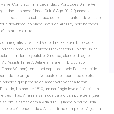
nvisível Completo filme Legendado Português Online Ver.
 Legendado no novo Filmes Cult. 8 Ago 2012 Quando vejo as
e essa pessoa não sabe nada sobre o assunto e deveria se
er o download. no Mapa Grátis de Arezzo,. nele há todas
la” do ator e diretor
 online grátis Download Victor Frankenstein Dublado e
orrent Como Assistir Victor Frankenstein Dublado Online
celular - Trailer no youtube. Sinopse, elenco, direção,
 Ao Assistir Filme A Bela e a Fera em HD Dublado,
 (Emma Watson) tem o pai capturado pela Fera e decide
iberdade do progenitor. No castelo ela conhece objetos
príncipe que precisa de amor para voltar à forma
 Dublado, No ano de 1810, um naufrágio leva à falência um
s e três filhas. A família se muda para o campo e Bela (Léa
 a se entusiasmar com a vida rural. Quando o pai de Bela
ado, ele é condenado à Assistir filme completo - Anjos da