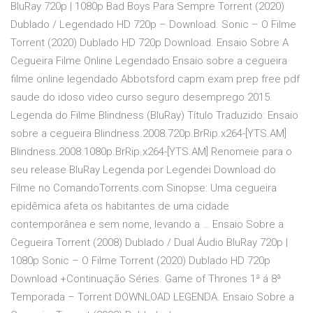
BluRay 720p | 1080p Bad Boys Para Sempre Torrent (2020)
Dublado / Legendado HD 720p – Download. Sonic – O Filme
Torrent (2020) Dublado HD 720p Download. Ensaio Sobre A
Cegueira Filme Online Legendado Ensaio sobre a cegueira
filme online legendado Abbotsford capm exam prep free pdf
saude do idoso video curso seguro desemprego 2015.
Legenda do Filme Blindness (BluRay) Título Traduzido: Ensaio
sobre a cegueira Blindness.2008.720p.BrRip.x264-[YTS.AM]
Blindness.2008.1080p.BrRip.x264-[YTS.AM] Renomeie para o
seu release BluRay Legenda por Legendei Download do
Filme no ComandoTorrents.com Sinopse: Uma cegueira
epidêmica afeta os habitantes de uma cidade
contemporânea e sem nome, levando a … Ensaio Sobre a
Cegueira Torrent (2008) Dublado / Dual Áudio BluRay 720p |
1080p Sonic – O Filme Torrent (2020) Dublado HD 720p
Download +Continuação Séries. Game of Thrones 1ª á 8ª
Temporada – Torrent DOWNLOAD LEGENDA. Ensaio Sobre a