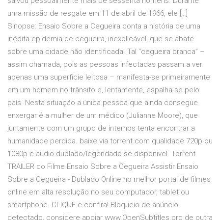
salvou pessoalmente mais de sessenta homens. Durante
uma missão de resgate em 11 de abril de 1966, ele […]
Sinopse: Ensaio Sobre a Cegueira conta a história de uma
inédita epidemia de cegueira, inexplicável, que se abate
sobre uma cidade não identificada. Tal “cegueira branca” –
assim chamada, pois as pessoas infectadas passam a ver
apenas uma superfície leitosa – manifesta-se primeiramente
em um homem no trânsito e, lentamente, espalha-se pelo
país. Nesta situação a única pessoa que ainda consegue
enxergar é a mulher de um médico (Julianne Moore), que
juntamente com um grupo de internos tenta encontrar a
humanidade perdida. baixe via torrent com qualidade 720p ou
1080p e áudio dublado/legendado se disponivel. Torrent
TRAILER do Filme Ensaio Sobre a Cegueira Assistir Ensaio
Sobre a Cegueira - Dublado Online no melhor portal de filmes
online em alta resolução no seu computador, tablet ou
smartphone. CLIQUE e confira! Bloqueio de anúncio
detectado, considere apoiar www.OpenSubtitles.org de outra