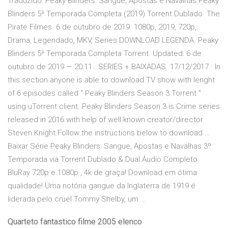
Traduzido: Peaky Blinders: Sangue, Apostas e Navalhas Peaky
Blinders 5ª Temporada Completa (2019) Torrent Dublado. The
Pirate Filmes. 6 de outubro de 2019. 1080p, 2019, 720p,
Drama, Legendado, MKV, Series DOWNLOAD LEGENDA. Peaky
Blinders 5ª Temporada Completa Torrent. Updated: 6 de
outubro de 2019 — 20:11 . SERIES + BAIXADAS. 17/12/2017 · In
this section anyone is able to download TV show with lenght
of 6 episodes called " Peaky Blinders Season 3 Torrent "
using uTorrent client. Peaky Blinders Season 3 is Crime series
released in 2016 with help of well known creator/director
Steven Knight.Follow the instructions below to download …
Baixar Série Peaky Blinders: Sangue, Apostas e Navalhas 3º
Temporada via Torrent Dublado & Dual Áudio Completo
BluRay 720p e 1080p , 4k de graça! Download em ótima
qualidade! Uma notória gangue da Inglaterra de 1919 é
liderada pelo cruel Tommy Shelby, um …
Quarteto fantastico filme 2005 elenco