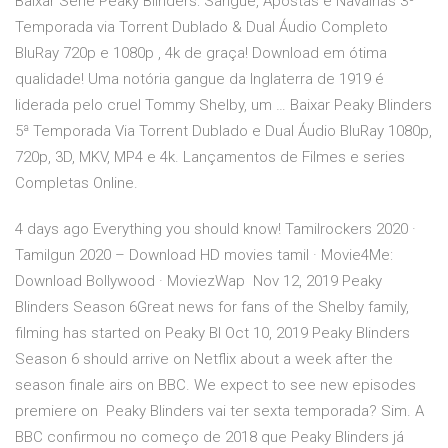
Baixar Série Peaky Blinders: Sangue, Apostas e Navalhas 3º
Temporada via Torrent Dublado & Dual Áudio Completo
BluRay 720p e 1080p , 4k de graça! Download em ótima
qualidade! Uma notória gangue da Inglaterra de 1919 é
liderada pelo cruel Tommy Shelby, um … Baixar Peaky Blinders
5ª Temporada Via Torrent Dublado e Dual Áudio BluRay 1080p,
720p, 3D, MKV, MP4 e 4k. Lançamentos de Filmes e series
Completas Online.
4 days ago Everything you should know! Tamilrockers 2020 ·
Tamilgun 2020 – Download HD movies tamil · Movie4Me:
Download Bollywood · MoviezWap Nov 12, 2019 Peaky
Blinders Season 6Great news for fans of the Shelby family,
filming has started on Peaky Bl Oct 10, 2019 Peaky Blinders
Season 6 should arrive on Netflix about a week after the
season finale airs on BBC. We expect to see new episodes
premiere on Peaky Blinders vai ter sexta temporada? Sim. A
BBC confirmou no começo de 2018 que Peaky Blinders já