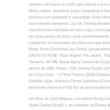
veterano da Guerra do Golfo que retorna à sua cid
filmes, séries, desenhos, jogos, programas e li
torrents com qualidade e velocidade. Estes fil
nos menores tamanhos. Lá o dr. Thomas Becker (
experimentais injetadas em seu corpo, como par
em uma camisa de força, Jack constantemente
cadáveres, no necrotério da clínica em que está. B
Rmvb, Series Download, Avi, Filmes Lançamentos
DADOS DO FILME: Título Original: The Jacket. Tí
Tamanho: 341 MB. Baixar Agora Camisa de Força 
janeiro de 2020. Filmes, 720p, Drama, Ficção Ci
de Força Sonic – O Filme Torrent (2020) Dubla
Dublado. Ação, Aventura, Filmes Dublados 4 Comen
americano (Harrison Ford) faz um pronunciament
Um filme de John Maybury com Adrien Brody, Keira
Starks (Adrien Brody) é um veterano da Guerra d