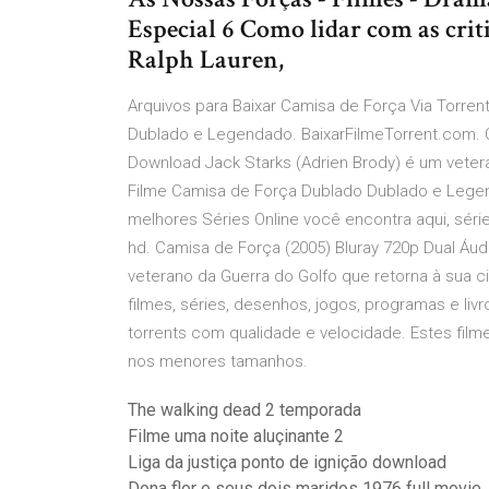
Especial 6 Como lidar com as crit
Ralph Lauren,
Arquivos para Baixar Camisa de Força Via Torrent
Dublado e Legendado. BaixarFilmeTorrent.com. C
Download Jack Starks (Adrien Brody) é um vetera
Filme Camisa de Força Dublado Dublado e Legenda
melhores Séries Online você encontra aqui, séri
hd. Camisa de Força (2005) Bluray 720p Dual Áud
veterano da Guerra do Golfo que retorna à sua cid
filmes, séries, desenhos, jogos, programas e li
torrents com qualidade e velocidade. Estes fil
nos menores tamanhos.
The walking dead 2 temporada
Filme uma noite aluçinante 2
Liga da justiça ponto de ignição download
Dona flor e seus dois maridos 1976 full movie