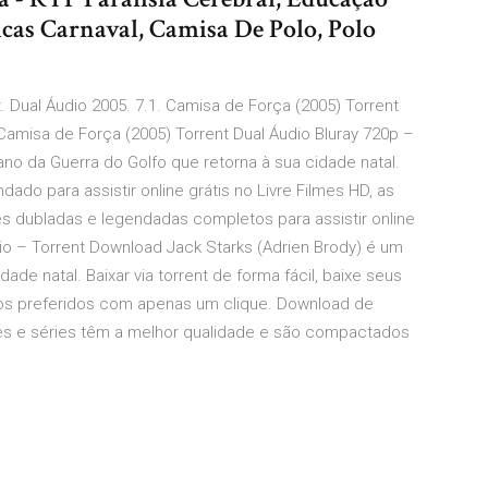
icas Carnaval, Camisa De Polo, Polo
. Dual Áudio 2005. 7.1. Camisa de Força (2005) Torrent
amisa de Força (2005) Torrent Dual Áudio Bluray 720p –
no da Guerra do Golfo que retorna à sua cidade natal.
do para assistir online grátis no Livre Filmes HD, as
es dubladas e legendadas completos para assistir online
io – Torrent Download Jack Starks (Adrien Brody) é um
ade natal. Baixar via torrent de forma fácil, baixe seus
vros preferidos com apenas um clique. Download de
mes e séries têm a melhor qualidade e são compactados