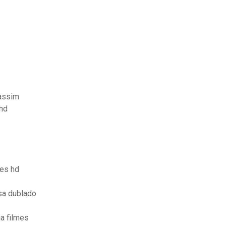
assim
 hd
mes hd
sa dublado
a filmes