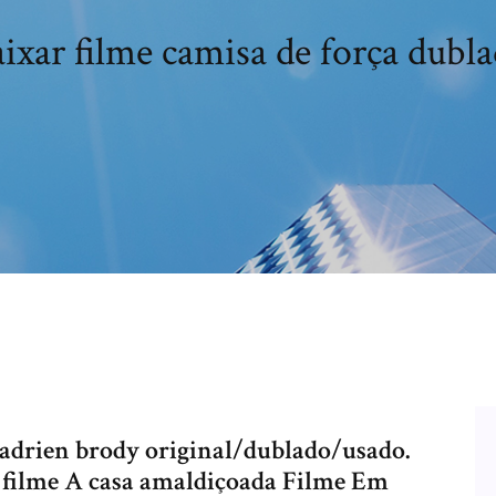
ixar filme camisa de força dubl
a adrien brody original/dublado/usado.
 filme A casa amaldiçoada Filme Em