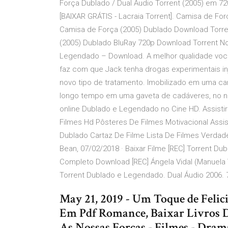
Força Dublado / Dual Áudio Torrent (2005) em 7
[BAIXAR GRÁTIS - Lacraia Torrent]. Camisa de Fo
Camisa de Força (2005) Dublado Download Torren
(2005) Dublado BluRay 720p Download Torrent No 
Legendado – Download. A melhor qualidade você 
faz com que Jack tenha drogas experimentais i
novo tipo de tratamento. Imobilizado em uma c
longo tempo em uma gaveta de cadáveres, no nec
online Dublado e Legendado no Cine HD. Assist
Filmes Hd Pôsteres De Filmes Motivacional Assisti
Dublado Cartaz De Filme Lista De Filmes Verdade
Bean, 07/02/2018 · Baixar Filme [REC] Torrent Du
Completo Download [REC] Ángela Vidal (Manuela V
Torrent Dublado e Legendado. Dual Áudio 2006. 7
May 21, 2019 - Um Toque de Felic
Em Pdf Romance, Baixar Livros 
As Nossas Forças - Filmes - Dram