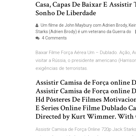
Casa, Capas De Baixar E Assist
Sonho De Liberdade
Um filme de John Maybury com Adrien Brody, Keira 
Starks (Adrien Brody) é um veterano da Guerra do
4 Comments
Baixar Filme Força Aérea Um – Dublado. Ação, A
visitar a Rússia, o presidente americano (Harri
exigências de terroristas.
Assistir Camisa de Força online 
Assistir Camisa de Força online
Hd Pôsteres De Filmes Motivacion
E Series Online Filme Dublado Ca
Directed by Kurt Wimmer. With C
Assistir Camisa de Força Online 720p Jack Stark