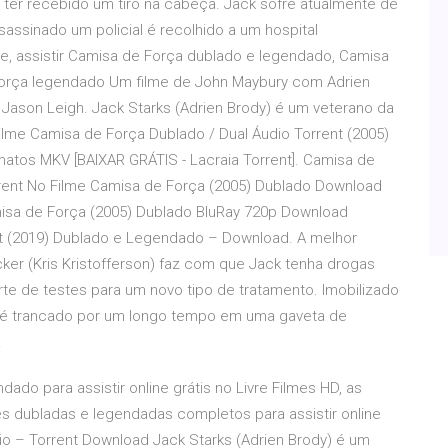
e ter recebido um tiro na cabeça. Jack sofre atualmente de
assinado um policial é recolhido a um hospital
line, assistir Camisa de Força dublado e legendado, Camisa
 Força legendado Um filme de John Maybury com Adrien
fer Jason Leigh. Jack Starks (Adrien Brody) é um veterano da
Filme Camisa de Força Dublado / Dual Áudio Torrent (2005)
matos MKV [BAIXAR GRÁTIS - Lacraia Torrent]. Camisa de
rent No Filme Camisa de Força (2005) Dublado Download
amisa de Força (2005) Dublado BluRay 720p Download
ent (2019) Dublado e Legendado – Download. A melhor
ker (Kris Kristofferson) faz com que Jack tenha drogas
te de testes para um novo tipo de tratamento. Imobilizado
 é trancado por um longo tempo em uma gaveta de
.
do para assistir online grátis no Livre Filmes HD, as
es dubladas e legendadas completos para assistir online
io – Torrent Download Jack Starks (Adrien Brody) é um