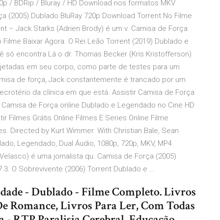
20p / BDRip / Bluray / HD Download nos formatos MKV
rça (2005) Dublado BluRay 720p Download Torrent No Filme
t – Jack Starks (Adrien Brody) é um v. Camisa de Força
Filme Baixar Agora. O Rei Leão Torrent (2019) Dublado e
só encontra Lá o dr. Thomas Becker (Kris Kristofferson)
njetadas em seu corpo, como parte de testes para um
amisa de força, Jack constantemente é trancado por um
rotério da clínica em que está. Assistir Camisa de Força
ir Camisa de Força online Dublado e Legendado no Cine HD
r Filmes Grátis Online Filmes E Series Online Filme
s. Directed by Kurt Wimmer. With Christian Bale, Sean
blado, Legendado, Dual Áudio, 1080p, 720p, MKV, MP4
elasco) é uma jornalista qu. Camisa de Força (2005)
.3. O Sobrevivente (2006) Torrent Dublado e …
idade - Dublado - Filme Completo. Livros
De Romance, Livros Para Ler, Com Todas
a - RTP Paralisia Cerebral, Educação