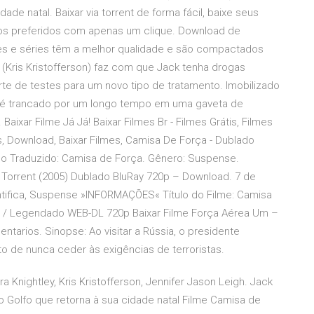
ade natal. Baixar via torrent de forma fácil, baixe seus
vros preferidos com apenas um clique. Download de
mes e séries têm a melhor qualidade e são compactados
Kris Kristofferson) faz com que Jack tenha drogas
te de testes para um novo tipo de tratamento. Imobilizado
 é trancado por um longo tempo em uma gaveta de
aixar Filme Já Já! Baixar Filmes Br - Filmes Grátis, Filmes
, Download, Baixar Filmes, Camisa De Força - Dublado
tulo Traduzido: Camisa de Força. Gênero: Suspense.
Torrent (2005) Dublado BluRay 720p – Download. 7 de
entifica, Suspense »INFORMAÇÕES« Título do Filme: Camisa
do / Legendado WEB-DL 720p Baixar Filme Força Aérea Um –
tarios. Sinopse: Ao visitar a Rússia, o presidente
o de nunca ceder às exigências de terroristas.
 Knightley, Kris Kristofferson, Jennifer Jason Leigh. Jack
o Golfo que retorna à sua cidade natal Filme Camisa de