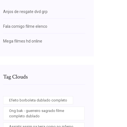
Anjos de resgate dvd grp
Fala comigo filme elenco
Mega filmes hd online
Tag Clouds
Efeito borboleta dublado completo
Ong bak - guerreiro sagrado filme
completo dublado
Assistir assim na terra como no inferno