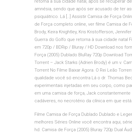
retorna à sua cidade natal, após se recuperar d
amnésia, sendo que após ser acusado de ter ass
psiquiátrico. Lá […] Assistir Camisa de Força On
de Força completo online, ver filme Camisa de
Brody, Keira Knightley, Kris Kristofferson, Jenni
Guerra do Golfo que retorna à sua cidade natal 
em 720p / BDRip / Bluray / HD Download nos for
Força (2005) Dublado BluRay 720p Download Tor
Torrent – Jack Starks (Adrien Brody) é um v. C
Torrent No Filme Baixar Agora. O Rei Leão Torr
qualidade você só encontra Lá o dr. Thomas Bec
experimentais injetadas em seu corpo, como par
em uma camisa de força, Jack constantemente
cadáveres, no necrotério da clínica em que está
Filme Camisa de Força Dublado Dublado e Legenda
melhores Séries Online você encontra aqui, séri
hd. Camisa de Força (2005) Bluray 720p Dual Áud