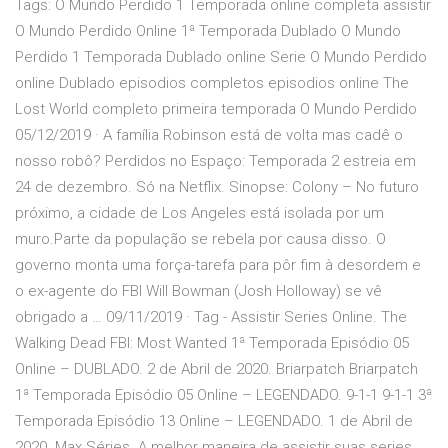
Tags: O Mundo Perdido 1 Temporada online completa assistir
O Mundo Perdido Online 1ª Temporada Dublado O Mundo
Perdido 1 Temporada Dublado online Serie O Mundo Perdido
online Dublado episodios completos episodios online The
Lost World completo primeira temporada O Mundo Perdido
05/12/2019 · A família Robinson está de volta mas cadê o
nosso robô? Perdidos no Espaço: Temporada 2 estreia em
24 de dezembro. Só na Netflix. Sinopse: Colony – No futuro
próximo, a cidade de Los Angeles está isolada por um
muro.Parte da população se rebela por causa disso. O
governo monta uma força-tarefa para pôr fim à desordem e
o ex-agente do FBI Will Bowman (Josh Holloway) se vê
obrigado a … 09/11/2019 · Tag - Assistir Series Online. The
Walking Dead FBI: Most Wanted 1ª Temporada Episódio 05
Online – DUBLADO. 2 de Abril de 2020. Briarpatch Briarpatch
1ª Temporada Episódio 05 Online – LEGENDADO. 9-1-1 9-1-1 3ª
Temporada Episódio 13 Online – LEGENDADO. 1 de Abril de
2020. Max Séries. A melhor maneira de assistir suas series