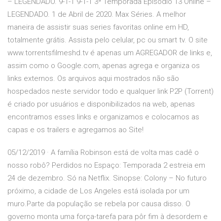
– LEGENDADO. 9-1-1 9-1-1 3ª Temporada Episódio 13 Online –
LEGENDADO. 1 de Abril de 2020. Max Séries. A melhor
maneira de assistir suas series favoritas online em HD,
totalmente grátis. Assista pelo celular, pc ou smart tv. O site
www.torrentsfilmeshd.tv é apenas um AGREGADOR de links e,
assim como o Google.com, apenas agrega e organiza os
links externos. Os arquivos aqui mostrados não são
hospedados neste servidor todo e qualquer link P2P (Torrent)
é criado por usuários e disponibilizados na web, apenas
encontramos esses links e organizamos e colocamos as
capas e os trailers e agregamos ao Site!
05/12/2019 · A família Robinson está de volta mas cadê o
nosso robô? Perdidos no Espaço: Temporada 2 estreia em
24 de dezembro. Só na Netflix. Sinopse: Colony – No futuro
próximo, a cidade de Los Angeles está isolada por um
muro.Parte da população se rebela por causa disso. O
governo monta uma força-tarefa para pôr fim à desordem e