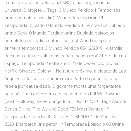
é nas sexta-feiras pelo canal NBC, e nas segundas na
Universal.O projeto … Tags: O Mundo Perdido 1 Temporada
online completa assistir O Mundo Perdido Online 1ª
Temporada Dublado O Mundo Perdido 1 Temporada Dublado
online Serie O Mundo Perdido online Dublado episodios
completos episodios online The Lost World completo
primeira temporada O Mundo Perdido 05/12/2019 · A família
Robinson está de volta mas cadê o nosso robô? Perdidos no
Espaço: Temporada 2 estreia em 24 de dezembro. Só na
Netflix. Sinopse: Colony – No futuro próximo, a cidade de Los
Angeles está isolada por um muro.Parte da população se
rebela por causa disso. O governo monta uma força-tarefa
para pôr fim à desordem e o ex-agente do FBI Will Bowman
(Josh Holloway) se vê obrigado a … 09/11/2019 · Tag - Assistir
Series Online. The Walking Dead FBI: Most Wanted 1ª
Temporada Episódio 05 Online – DUBLADO. 2 de Abril de
2020. Briarpatch Briarpatch 1ª Temporada Episódio 05 Online