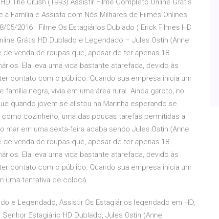
s HD The Crush (1993) Assistir Filme Completo Online Grátis
e a Família e Assista com Nós Milhares de Filmes Onlines
/05/2016 · Filme Os Estagiários Dublado ( Erick Filmes HD
 Online Grátis HD Dublado e Legendado – Jules Ostin (Anne
e de venda de roupas que, apesar de ter apenas 18
rios. Ela leva uma vida bastante atarefada, devido às
ter contato com o público. Quando sua empresa inicia um
 família negra, vivia em uma área rural. Ainda garoto, no
 que quando jovem se alistou na Marinha esperando se
ha como cozinheiro, uma das poucas tarefas permitidas a
o mar em uma sexta-feira acaba sendo Jules Ostin (Anne
e de venda de roupas que, apesar de ter apenas 18
rios. Ela leva uma vida bastante atarefada, devido às
ter contato com o público. Quando sua empresa inicia um
m uma tentativa de colocá
blado e Legendado, Assistir Os Estagiários legendado em HD,
 Um Senhor Estagiário HD Dublado, Jules Ostin (Anne