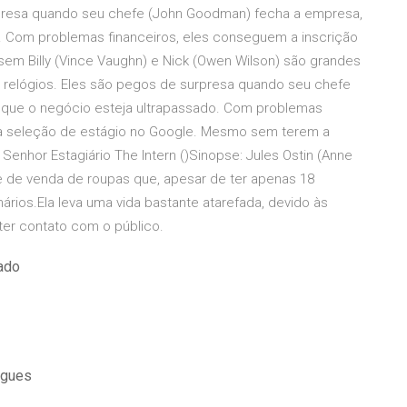
rpresa quando seu chefe (John Goodman) fecha a empresa,
o. Com problemas financeiros, eles conseguem a inscrição
m Billy (Vince Vaughn) e Nick (Owen Wilson) são grandes
relógios. Eles são pegos de surpresa quando seu chefe
 que o negócio esteja ultrapassado. Com problemas
ma seleção de estágio no Google. Mesmo sem terem a
Senhor Estagiário The Intern ()Sinopse: Jules Ostin (Anne
e de venda de roupas que, apesar de ter apenas 18
rios.Ela leva uma vida bastante atarefada, devido às
ter contato com o público.
lado
ugues