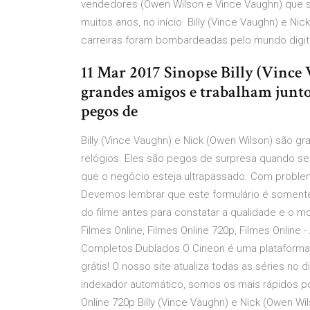
vendedores (Owen Wilson e Vince Vaughn) que
muitos anos, no início Billy (Vince Vaughn) e N
carreiras foram bombardeadas pelo mundo digita
11 Mar 2017 Sinopse Billy (Vince
grandes amigos e trabalham junto
pegos de
Billy (Vince Vaughn) e Nick (Owen Wilson) são 
relógios. Eles são pegos de surpresa quando s
que o negócio esteja ultrapassado. Com problem
Devemos lembrar que este formulário é somente 
do filme antes para constatar a qualidade e o mo
Filmes Online, Filmes Online 720p, Filmes Online - 
Completos Dublados O Cineon é uma plataforma de 
grátis! O nosso site atualiza todas as séries n
indexador automático, somos os mais rápidos pos
Online 720p Billy (Vince Vaughn) e Nick (Owen W