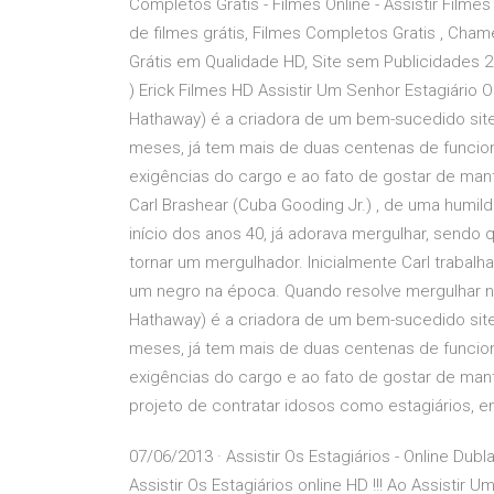
Completos Gratis - Filmes Online - Assistir Filme
de filmes grátis, Filmes Completos Gratis , Cham
Grátis em Qualidade HD, Site sem Publicidades 28
) Erick Filmes HD Assistir Um Senhor Estagiário
Hathaway) é a criadora de um bem-sucedido sit
meses, já tem mais de duas centenas de funcioná
exigências do cargo e ao fato de gostar de man
Carl Brashear (Cuba Gooding Jr.) , de uma humilde
início dos anos 40, já adorava mergulhar, sendo
tornar um mergulhador. Inicialmente Carl trabal
um negro na época. Quando resolve mergulhar n
Hathaway) é a criadora de um bem-sucedido sit
meses, já tem mais de duas centenas de funcioná
exigências do cargo e ao fato de gostar de man
projeto de contratar idosos como estagiários, e
07/06/2013 · Assistir Os Estagiários - Online Du
Assistir Os Estagiários online HD !!! Ao Assistir