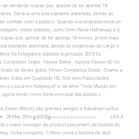
e de venda de roupas que, apesar de ter apenas 18
rios. Ela leva uma vida bastante atarefada, devido às
ter contato com o público. Quando sua empresa inicia um
stagiário online dublado, Jules Ostin (Anne Hathaway) é a
roupas que, apesar de ter apenas 18 meses, já tem mais
vida bastante atarefada, devido às exigências do cargo e
o filme Os Estagiários dublado legendado 2013 Os
mes Completos Gratis - Filmes Online - Assistir Filmes HD Os
 Grátis de filmes grátis, Filmes Completos Gratis , Chame a
lines Grátis em Qualidade HD, Site sem Publicidades
“Deu a Louca em Hollywood” e da série “Todo Mundo em
 agora tendo como fonte principal das piadas o …
Nick (Owen Wilson) são grandes amigos e trabalham juntos
 de 28 May 2016 ஜ۩۞۩ஜ▭▭▭▭▭▭▭▭▭▭▭▭▭ ·· · · · · LEIA A
a o maior exemplo de product placement da história do
ey. Ficha completa O filme conta a história de dois