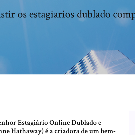
stir os estagiarios dublado com
enhor Estagiário Online Dublado e
nne Hathaway) é a criadora de um bem-