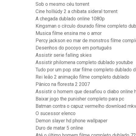
Sob o mesmo céu torrent
Cine holliúdy 2 a chibata sideral torrent
A chegada dublado online 1080p
Kingsman o círculo dourado filme completo d
Musica filme ensina me o amor
Percy jackson eo mar de monstros filme comp
Desenhos do pocoyo em português
Assistir serie falling skies
Assistir philomena completo dublado youtube
Tudo por um pop star filme completo dublado 
Rei leão 2 animação filme completo dublado
Pânico na floresta 2 2007
Assistir o homem que desafiou o diabo online 
Baixar jogo the punisher completo para pc
Batman contra o capuz vermelho download mk
O sucessor elenco
Demon slayer hd phone wallpaper
Duro de matar 5 online
Até o último homem filme completo dublado 72