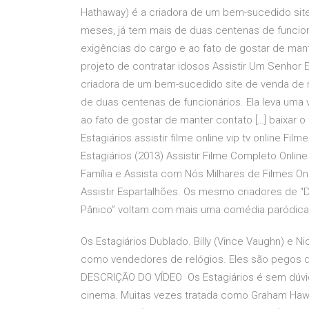
Hathaway) é a criadora de um bem-sucedido sit
meses, já tem mais de duas centenas de funcioná
exigências do cargo e ao fato de gostar de man
projeto de contratar idosos Assistir Um Senhor E
criadora de um bem-sucedido site de venda de 
de duas centenas de funcionários. Ela leva uma 
ao fato de gostar de manter contato […] baixar 
Estagiários assistir filme online vip tv online Fil
Estagiários (2013) Assistir Filme Completo Online
Família e Assista com Nós Milhares de Filmes On
Assistir Espartalhões. Os mesmo criadores de 
Pânico” voltam com mais uma comédia paródica,
Os Estagiários Dublado. Billy (Vince Vaughn) e 
como vendedores de relógios. Eles são pegos
DESCRIÇÃO DO VÍDEO Os Estagiários é sem dúvid
cinema. Muitas vezes tratada como Graham Hawtr