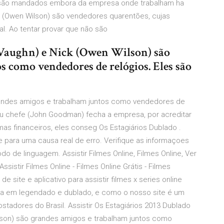
 são mandados embora da empresa onde trabalham ha
ick (Owen Wilson) são vendedores quarentões, cujas
l. Ao tentar provar que não são
 Vaughn) e Nick (Owen Wilson) são
s como vendedores de relógios. Eles são
grandes amigos e trabalham juntos como vendedores de
eu chefe (John Goodman) fecha a empresa, por acreditar
as financeiros, eles conseg Os Estagiários Dublado .
para uma causa real de erro. Verifique as informaçoes
do de linguagem. Assistir Filmes Online, Filmes Online, Ver
Assistir Filmes Online - Filmes Online Grátis - Filmes
site e aplicativo para assistir filmes x series online
o dia em legendado e dublado, e como o nosso site é um
tadores do Brasil. Assistir Os Estagiários 2013 Dublado
ilson) são grandes amigos e trabalham juntos como