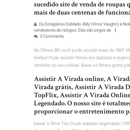
sucedido site de venda de roupas q
mais de duas centenas de funcioná
Os Estagiários Dublado. Billy (Vince Vaughn) e N
vendedores de relógios. Eles são pegos de
5 Comments
No Filmes BR você pode assistir mais de 9391 
limites! Pode assistir filmes em dublado e legen
também no seu celular. Baixe os filmes gratis par
Assistir A Virada online, A Virad
Virada grátis, Assistir A Virada 
TopFlix, Assistir A Virada Onlin
Legendado. O nosso site é totalmen
proporcionar o entretenimento par
baixar o filme The Crush dublado legendado 1993 T