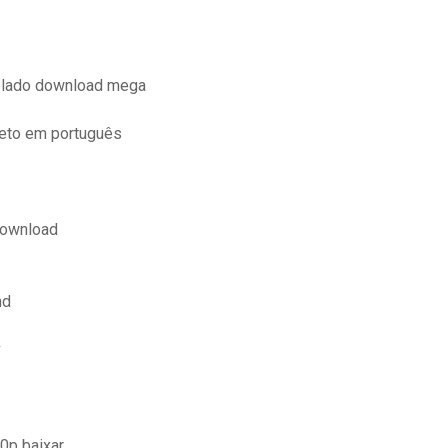
ublado download mega
leto em português
download
hd
v
0p baixar