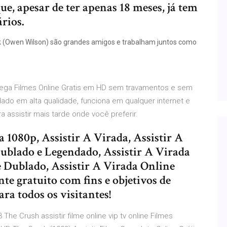
ue, apesar de ter apenas 18 meses, já tem
rios.
ick (Owen Wilson) são grandes amigos e trabalham juntos como
Mega Filmes Online Gratis em HD sem travamentos e sem
dado em alta qualidade, funciona em qualquer internet e
a assistir mais tarde onde você preferir.
a 1080p, Assistir A Virada, Assistir A
Dublado e Legendado, Assistir A Virada
e Dublado, Assistir A Virada Online
te gratuito com fins e objetivos de
a todos os visitantes!
he Crush assistir filme online vip tv online Filmes