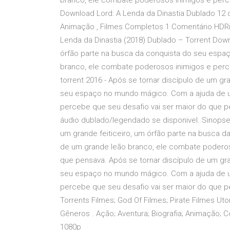
branco, ele combate poderosos inimigos e perc
Download Lord: A Lenda da Dinastia Dublado 12 de
Animação , Filmes Completos 1 Comentário HDRip
Lenda da Dinastia (2018) Dublado – Torrent Down
órfão parte na busca da conquista do seu esp
branco, ele combate poderosos inimigos e perce
torrent 2016 - Após se tornar discípulo de um gr
seu espaço no mundo mágico. Com a ajuda de u
percebe que seu desafio vai ser maior do que p
áudio dublado/legendado se disponivel. Sinopse:
um grande feiticeiro, um órfão parte na busca
de um grande leão branco, ele combate poderos
que pensava. Após se tornar discípulo de um gra
seu espaço no mundo mágico. Com a ajuda de u
percebe que seu desafio vai ser maior do que pe
Torrents Filmes; God Of Filmes; Pirate Filmes Utor
Gêneros . Ação; Aventura; Biografia; Animação; 
1080p