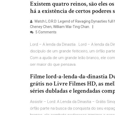
Existem quatro reinos, são eles os
há a existência de certos poderes
Watch L.O.R.D: Legend of Ravaging Dynasties full h
Cheney Chen, William Wai-Ting Chan.
5 Comments
Lord – A lenda da Dinastia . Lord – A lenda da D
discípulo de um grande feiticeiro, um órfão pa
Com a ajuda de um grande leão branco, ele com
ser maior do que pensava.
Filme lord-a-lenda-da-dinastia Du
grátis no Livre Filmes HD, as mel
séries dubladas e legendadas compl
Assistir – Lord: A Lenda da Dinastia – Grátis Sin
órfão parte na busca da conquista do seu esp