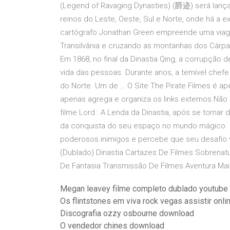
(Legend of Ravaging Dynasties) (爵迹) será lança
reinos do Leste, Oeste, Sul e Norte, onde há a ex
cartógrafo Jonathan Green empreende uma viage
Transilvânia e cruzando as montanhas dos Cárpat
Em 1868, no final da Dinastia Qing, a corrupção d
vida das pessoas. Durante anos, a temível chefe d
do Norte. Um de … O Site The Pirate Filmes é 
apenas agrega e organiza os links externos.Não
filme Lord : A Lenda da Dinastia, após se tornar 
da conquista do seu espaço no mundo mágico. 
poderosos inimigos e percebe que seu desafio va
(Dublado) Dinastia Cartazes De Filmes Sobrenatu
De Fantasia Transmissão De Filmes Aventura Ma
Megan leavey filme completo dublado youtube
Os flintstones em viva rock vegas assistir onli
Discografia ozzy osbourne download
O vendedor chines download