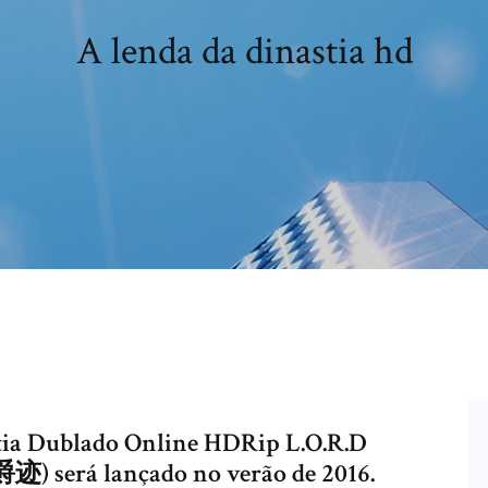
A lenda da dinastia hd
stia Dublado Online HDRip L.O.R.D
爵迹) será lançado no verão de 2016.