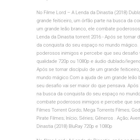
No Filme Lord – A Lenda da Dinastia (2018) Dubl
grande feiticeiro, um órfão parte na busca da 
um grande leão branco, ele combate poderosos 
Lenda da Dinastia torrent 2016 - Após se tornar 
da conquista do seu espaço no mundo mágico. 
poderosos inimigos e percebe que seu desafio v
qualidade 720p ou 1080p e áudio dublado/legenda
Após se tornar discípulo de um grande feiticeir
mundo mágico.Com a ajuda de um grande leão b
seu desafio vai ser maior do que pensava. Após s
na busca da conquista do seu espaço no mundo
combate poderosos inimigos e percebe que seu d
Filmes Torrent Gordo; Mega Torrents Filmes; God 
Pirate Filmes; Início; Séries; Gêneros . Ação; Av
Dinastia (2018) BluRay 720p e 1080p