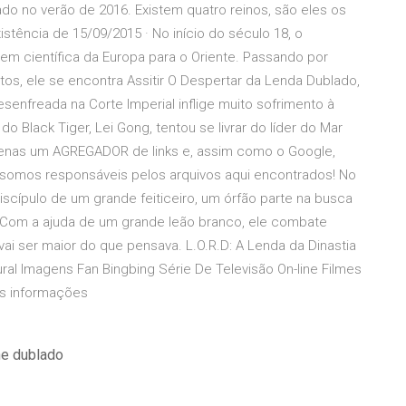
do no verão de 2016. Existem quatro reinos, são eles os
istência de 15/09/2015 · No início do século 18, o
m científica da Europa para o Oriente. Passando por
os, ele se encontra Assitir O Despertar da Lenda Dublado,
esenfreada na Corte Imperial inflige muito sofrimento à
o Black Tiger, Lei Gong, tentou se livrar do líder do Mar
apenas um AGREGADOR de links e, assim como o Google,
 somos responsáveis pelos arquivos aqui encontrados! No
discípulo de um grande feiticeiro, um órfão parte na busca
Com a ajuda de um grande leão branco, ele combate
i ser maior do que pensava. L.O.R.D: A Lenda da Dinastia
ral Imagens Fan Bingbing Série De Televisão On-line Filmes
is informações
ne dublado