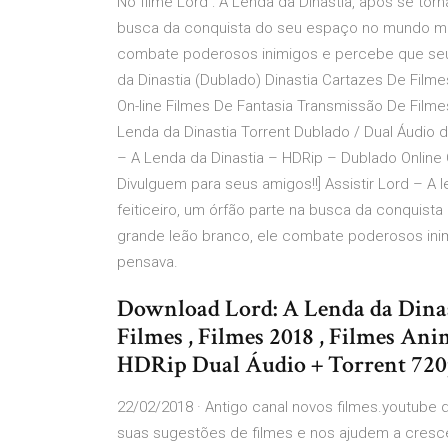
No filme Lord : A Lenda da Dinastia, após se torn
busca da conquista do seu espaço no mundo má
combate poderosos inimigos e percebe que seu d
da Dinastia (Dublado) Dinastia Cartazes De Film
On-line Filmes De Fantasia Transmissão De Filme
Lenda da Dinastia Torrent Dublado / Dual Áudio 
– A Lenda da Dinastia – HDRip – Dublado Online O
Divulguem para seus amigos!!] Assistir Lord – A 
feiticeiro, um órfão parte na busca da conqui
grande leão branco, ele combate poderosos ini
pensava.
Download Lord: A Lenda da Dinast
Filmes , Filmes 2018 , Filmes An
HDRip Dual Áudio + Torrent 720
22/02/2018 · Antigo canal novos filmes.youtube de
suas sugestões de filmes e nos ajudem a crescer