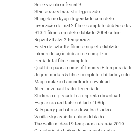
Serie vizinho infernal 9
Star crossed assistir legendado
Shingeki no kyojin legendado completo
Invocação do mal 2 filme completo dublado do
B13 1 filme completo dublado 2004 online
Rupaul all star 2 temporada
Festa de babette filme completo dublado
Filmes de ação dublado e completo
Perda total filme completo
Qual hbo passa game of thrones 8 temporada 
Jogos mortais 5 filme completo dublado youtu
Magic mike xxl soundtrack download
Alien covenant trailer legendado
Stickman o pesadelo à espreita download
Esquadrão red tails dublado 1080p
Katy perry part of me download video
Vanilla sky assistir online dublado
The walking dead 9 temporada estreia 2019
O misterio de hailey dean assistir online