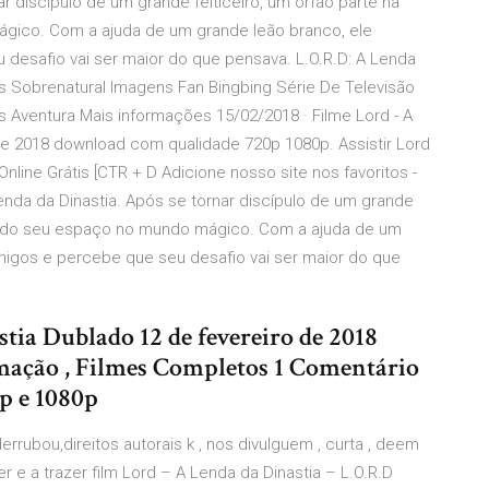
ar discípulo de um grande feiticeiro, um órfão parte na
gico. Com a ajuda de um grande leão branco, ele
esafio vai ser maior do que pensava. L.O.R.D: A Lenda
es Sobrenatural Imagens Fan Bingbing Série De Televisão
s Aventura Mais informações 15/02/2018 · Filme Lord - A
de 2018 download com qualidade 720p 1080p. Assistir Lord
nline Grátis [CTR + D Adicione nosso site nos favoritos -
lenda da Dinastia. Após se tornar discípulo de um grande
sta do seu espaço no mundo mágico. Com a ajuda de um
migos e percebe que seu desafio vai ser maior do que
ia Dublado 12 de fevereiro de 2018
imação , Filmes Completos 1 Comentário
p e 1080p
rrubou,direitos autorais k , nos divulguem , curta , deem
 e a trazer film Lord – A Lenda da Dinastia – L.O.R.D