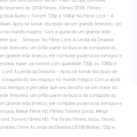
ebe que seu desafio vai ser maior do que pensava.
 fevereiro de 2018 Filmes , Filmes 2018 , Filmes
 Dual Áudio + Torrent 720p e 1080p No Filme Lord – A
load. Após se tornar discípulo de um grande feiticeiro, um
aço no mundo mágico. Com a ajuda de um grande leão
be que … Sinopse: No Filme Lord: A Lenda da Dinastia
ande feiticeiro, um órfão parte na busca da conquista do
m grande leão branco, ele combate poderosos inimigos e
ensava. baixe via torrent com qualidade 720p ou 1080p e
 Lord: A Lenda da Dinastia – Após se tornar discípulo de
 da conquista do seu espaço no mundo mágico.Com a ajuda
os inimigos e percebe que seu desafio vai ser maior do
nde feiticeiro, um órfão parte na busca da conquista do
m grande leão branco, ele combate poderosos inimigos e
nsava. Baixar Filme HD; Filmes Torrent Gordo; Mega
rent; Torrent Filmes HD; The Pirate Filmes; Início; Séries;
Comédia; Crime A Lenda da Dinastia (2018) BluRay 720p e