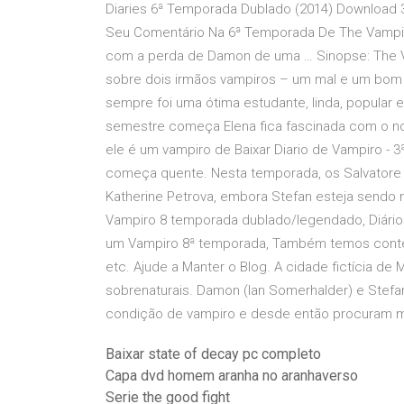
Diaries 6ª Temporada Dublado (2014) Download 3
Seu Comentário Na 6ª Temporada De The Vampire
com a perda de Damon de uma … Sinopse: The Vam
sobre dois irmãos vampiros – um mal e um bom 
sempre foi uma ótima estudante, linda, popular
semestre começa Elena fica fascinada com o nov
ele é um vampiro de Baixar Diario de Vampiro - 
começa quente. Nesta temporada, os Salvatore 
Katherine Petrova, embora Stefan esteja sendo m
Vampiro 8 temporada dublado/legendado, Diários
um Vampiro 8ª temporada, Também temos conteúd
etc. Ajude a Manter o Blog. A cidade fictícia de M
sobrenaturais. Damon (Ian Somerhalder) e Stefa
condição de vampiro e desde então procuram m
Baixar state of decay pc completo
Capa dvd homem aranha no aranhaverso
Serie the good fight