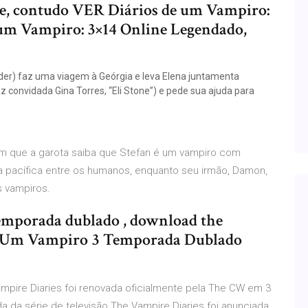
e, contudo VER Diários de um Vampiro:
e um Vampiro: 3×14 Online Legendado,
er) faz uma viagem à Geórgia e leva Elena juntamenta
z convidada Gina Torres, “Eli Stone”) e pede sua ajuda para
m que a garota saiba que Stefan é um vampiro com
a pacífica entre os humanos, enquanto seu irmão, Damon,
s vampiros.
temporada dublado , download the
De Um Vampiro 3 Temporada Dublado
mpire Diaries foi renovada oficialmente pela The CW em 3
 da série de televisão The Vampire Diaries foi anunciada