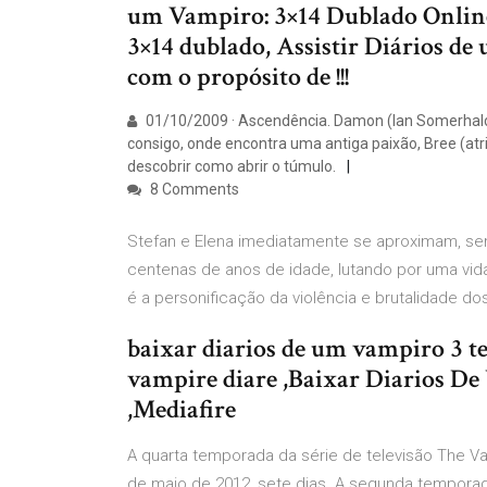
um Vampiro: 3×14 Dublado Onlin
3×14 dublado, Assistir Diários d
com o propósito de !!!
01/10/2009 · Ascendência. Damon (Ian Somerhald
consigo, onde encontra uma antiga paixão, Bree (atri
descobrir como abrir o túmulo.
8 Comments
Stefan e Elena imediatamente se aproximam, se
centenas de anos de idade, lutando por uma vid
é a personificação da violência e brutalidade do
baixar diarios de um vampiro 3 
vampire diare ,Baixar Diarios 
,Mediafire
A quarta temporada da série de televisão The Va
de maio de 2012, sete dias A segunda temporada