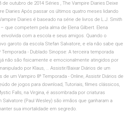
 de outubro de 2014 Séries , The Vampire Diaries Deixe
 Diaries Após passar os últimos quatro meses lidando
pire Diaries é baseado na série de livros de L.J. Smith
– que competem pela alma de Elena Gilbert. Elena
 e envolvida com a escola e seus amigos. Quando o
o garoto da escola Stefan Salvatore, e ela não sabe que
3ª Temporada - Dublado Sinopse: A terceira temporada
já não são fisicamente e emocionalmente atingidos por
anipulado por Klaus, … Assistir/Baixar Diários de um
 de um Vampiro 8ª Temporada - Online, Assistir Diários de
o de jogos para download, Tutoriais, filmes clássicos,
ystic Falls, na Virgina, é assombrada por criaturas
n Salvatore (Paul Wesley) são irmãos que ganharam a
anter sua imortalidade em segredo.