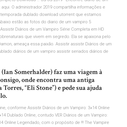
aqui. O administrador 2019 compartilha informações e
5 temporada dublado download utorrent que estamos
aixo estão as fotos do diario de um vampiro 5
Assistir Diários de um Vampiro Série Completa em HD
sobrenaturais que vivem em segredo. Ela se apaixona pelo
Damon, ameaça essa paixão. Assistir assistir Diários de um
ublado diários de um vampiro assistir seriados diários de
 (Ian Somerhalder) faz uma viagem à
consigo, onde encontra uma antiga
 Torres, “Eli Stone”) e pede sua ajuda
lo.
ine, conforme Assistir Diários de um Vampiro: 3×14 Online
 3×14 Dublado Online, contudo VER Diários de um Vampiro:
×14 Online Legendado, com o propósito de !!! The Vampire