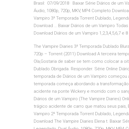
Brasil: 07/09/2018 · Baixar Série Diários de um
Áudio, 1080p, 720p, MKV, MP4 Completo Download 
Vampiro 3ª Temporada Torrent Dublado, Legenda
Download … Baixar Diários de um Vampiro Todas 
Download Diários de um Vampiro 1,2,3,4,5,6,7 e
The Vampire Diaries 3ª Temporada Dublado Blur
720p – Torrent (2011) Download A terceira tempor
Ola,Gostaria de saber se tem como colocar a oi
Dublado.Obrigada. Responder. Série Online Diá
temporada de Diários de um Vampiro começou a 
temporada começa abordando a transformação 
acidente na ponte Wickery e morrido com o san
Diários de um Vampiro (The Vampire Diaries) O
trágico acidente de carro que matou seus pais, E
Vampiro 2ª Temporada Torrent Dublado, Legenda
Download The Vampire Diaries Elena t. Baixar Sé
Legendado, Dual Áudio, 1080p, 720p, MKV, MP4 C