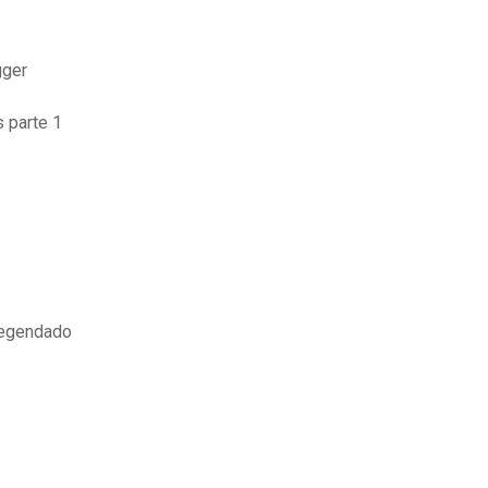
gger
 parte 1
legendado