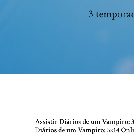
3 tempora
Assistir Diários de um Vampiro: 
Diários de um Vampiro: 3×14 Onli