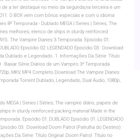
em de a ter destaque no meio da segunda,na terceira e um
011. O BOX vem com bônus especiais e com o idioma
ies 8ª Temporada - Dublado MEGA | Series | Séries, The
ries melhores, elenco de ships in sturdy reinforced
AYS. The Vampire Diaries 3 Temporada. Episódio 01:
 DUBLADO Episódio 02: LEGENDADO Episódio 03: Download
da Dublado e Legendado. 1. Informações Da Série: Título
18 · Baixar Série Diários de um Vampiro 3ª Temporada
, 720p, MKV, MP4 Completo Download The Vampire Diaries
Temporada Torrent Dublado, Legendado, Dual Áudio, 1080p,
o MEGA | Series | Séries, The vampire diário, papeis de
hips in sturdy reinforced packing material Made in the
Temporada. Episódio 01: DUBLADO Episódio 01: LEGENDADO
pisódio 03: Download Doom Patrol (Patrulha do Destino)
ões Da Série: Título Original: Doom Patrol. Título no