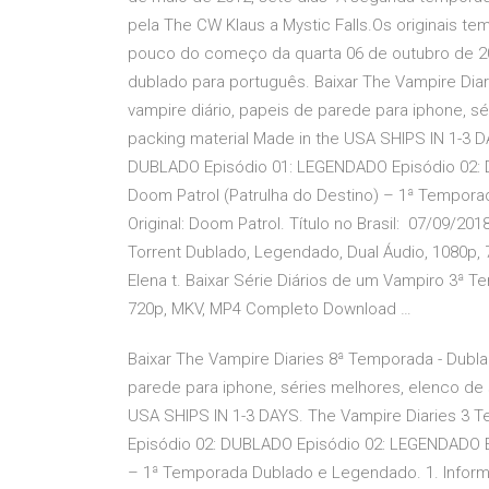
pela The CW Klaus a Mystic Falls.Os originais t
pouco do começo da quarta 06 de outubro de 2
dublado para português. Baixar The Vampire Diar
vampire diário, papeis de parede para iphone, sé
packing material Made in the USA SHIPS IN 1-3 D
DUBLADO Episódio 01: LEGENDADO Episódio 02:
Doom Patrol (Patrulha do Destino) – 1ª Tempora
Original: Doom Patrol. Título no Brasil: 07/09/20
Torrent Dublado, Legendado, Dual Áudio, 1080p
Elena t. Baixar Série Diários de um Vampiro 3ª 
720p, MKV, MP4 Completo Download …
Baixar The Vampire Diaries 8ª Temporada - Dublad
parede para iphone, séries melhores, elenco de s
USA SHIPS IN 1-3 DAYS. The Vampire Diaries 3 
Episódio 02: DUBLADO Episódio 02: LEGENDADO E
– 1ª Temporada Dublado e Legendado. 1. Informaç