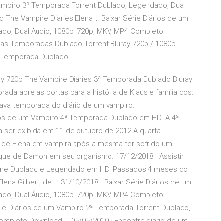
 Vampiro 3ª Temporada Torrent Dublado, Legendado, Dual
The Vampire Diaries Elena t. Baixar Série Diários de um
do, Dual Áudio, 1080p, 720p, MKV, MP4 Completo
as Temporadas Dublado Torrent Bluray 720p / 1080p -
 8 Temporada Dublado
ay 720p The Vampire Diaries 3ª Temporada Dublado Bluray
ada abre as portas para a história de Klaus e família dos.
tava temporada do diário de um vampiro.
rios de um Vampiro 4ª Temporada Dublado em HD. A 4ª
ser exibida em 11 de outubro de 2012.A quarta
de Elena em vampira após a mesma ter sofrido um
gue de Damon em seu organismo. 17/12/2018 · Assistir
nline Dublado e Legendado em HD. Passados 4 meses do
lena Gilbert, de … 31/10/2018 · Baixar Série Diários de um
do, Dual Áudio, 1080p, 720p, MKV, MP4 Completo
rie Diários de um Vampiro 2ª Temporada Torrent Dublado,
ompleto Download … 05/05/2019 · Encontre diario de um